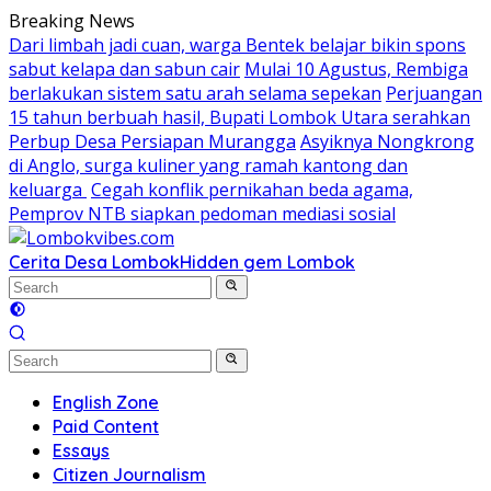
Skip
Breaking News
to
Dari limbah jadi cuan, warga Bentek belajar bikin spons
content
sabut kelapa dan sabun cair
Mulai 10 Agustus, Rembiga
berlakukan sistem satu arah selama sepekan
Perjuangan
15 tahun berbuah hasil, Bupati Lombok Utara serahkan
Perbup Desa Persiapan Murangga
Asyiknya Nongkrong
di Anglo, surga kuliner yang ramah kantong dan
keluarga
Cegah konflik pernikahan beda agama,
Pemprov NTB siapkan pedoman mediasi sosial
Cerita Desa Lombok
Hidden gem Lombok
English Zone
Paid Content
Essays
Citizen Journalism