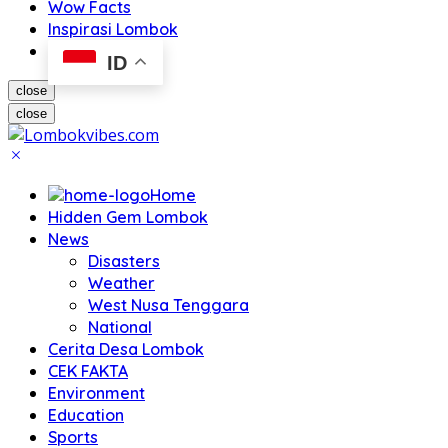
Wow Facts
Inspirasi Lombok
ID
close
close
Home
Hidden Gem Lombok
News
Disasters
Weather
West Nusa Tenggara
National
Cerita Desa Lombok
CEK FAKTA
Environment
Education
Sports