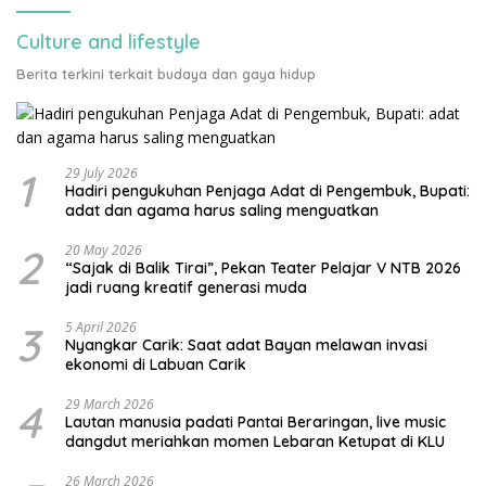
Culture and lifestyle
Berita terkini terkait budaya dan gaya hidup
1
29 July 2026
Hadiri pengukuhan Penjaga Adat di Pengembuk, Bupati:
adat dan agama harus saling menguatkan
2
20 May 2026
“Sajak di Balik Tirai”, Pekan Teater Pelajar V NTB 2026
jadi ruang kreatif generasi muda
3
5 April 2026
Nyangkar Carik: Saat adat Bayan melawan invasi
ekonomi di Labuan Carik
4
29 March 2026
Lautan manusia padati Pantai Beraringan, live music
dangdut meriahkan momen Lebaran Ketupat di KLU
26 March 2026