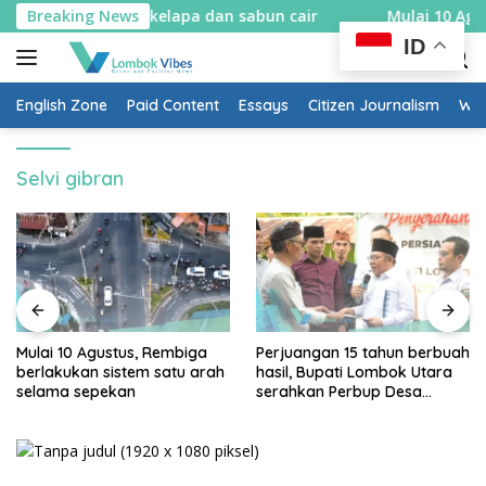
Skip
ikin spons sabut kelapa dan sabun cair
Breaking News
Mulai 10 Agustu
to
ID
content
English Zone
Paid Content
Essays
Citizen Journalism
Wow
Selvi gibran
Mulai 10 Agustus, Rembiga
Perjuangan 15 tahun berbuah
berlakukan sistem satu arah
hasil, Bupati Lombok Utara
selama sepekan
serahkan Perbup Desa
Persiapan Murangga