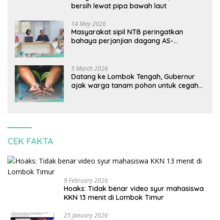
bersih lewat pipa bawah laut
14 May 2026
Masyarakat sipil NTB peringatkan
bahaya perjanjian dagang AS-
Indonesia: Mineral kritis, jangan
korbankan lingkungan dan warga lokal
5 March 2026
Datang ke Lombok Tengah, Gubernur
ajak warga tanam pohon untuk cegah
banjir
CEK FAKTA
9 February 2026
Hoaks: Tidak benar video syur mahasiswa
KKN 13 menit di Lombok Timur
25 January 2026