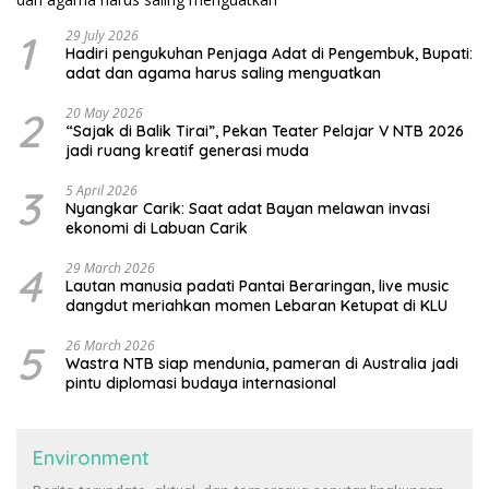
1
29 July 2026
Hadiri pengukuhan Penjaga Adat di Pengembuk, Bupati:
adat dan agama harus saling menguatkan
2
20 May 2026
“Sajak di Balik Tirai”, Pekan Teater Pelajar V NTB 2026
jadi ruang kreatif generasi muda
3
5 April 2026
Nyangkar Carik: Saat adat Bayan melawan invasi
ekonomi di Labuan Carik
4
29 March 2026
Lautan manusia padati Pantai Beraringan, live music
dangdut meriahkan momen Lebaran Ketupat di KLU
5
26 March 2026
Wastra NTB siap mendunia, pameran di Australia jadi
pintu diplomasi budaya internasional
Environment