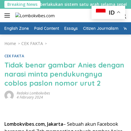
Skip
tus, Rembiga berlakukan sistem satu arah selama sepekan
Breaking News
to
ID
content
English Zone
Paid Content
Essays
Citizen Journalism
Wow
Home
CEK FAKTA
CEK FAKTA
Tidak benar gambar Anies dengan
narasi minta pendukungnya
coblos paslon nomor urut 2
Redaksi Lombokvibes
4 February 2024
Lombokvibes.com, Jakarta
– Sebuah akun Facebook