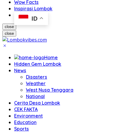
Wow Facts
Inspirasi Lombok
ID
close
close
Home
Hidden Gem Lombok
News
Disasters
Weather
West Nusa Tenggara
National
Cerita Desa Lombok
CEK FAKTA
Environment
Education
Sports