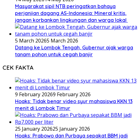
Masyarakat sipil NTB peringatkan bahaya
perjanjian dagang AS-Indonesia: Mineral kritis,
jangan korbankan lingkungan dan warga lokal
5 March 2026
5 March 2026
Datang ke Lombok Tengah, Gubernur ajak warga
tanam pohon untuk cegah banjir
CEK FAKTA
9 February 2026
9 February 2026
Hoaks: Tidak benar video syur mahasiswa KKN 13
menit di Lombok Timur
25 January 2026
25 January 2026
Hoaks: Prabowo dan Purbaya sepakat BBM jadi