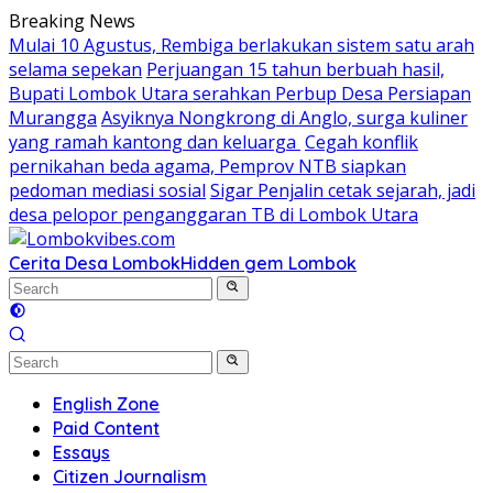
Skip
Breaking News
to
Mulai 10 Agustus, Rembiga berlakukan sistem satu arah
content
selama sepekan
Perjuangan 15 tahun berbuah hasil,
Bupati Lombok Utara serahkan Perbup Desa Persiapan
Murangga
Asyiknya Nongkrong di Anglo, surga kuliner
yang ramah kantong dan keluarga
Cegah konflik
pernikahan beda agama, Pemprov NTB siapkan
pedoman mediasi sosial
Sigar Penjalin cetak sejarah, jadi
desa pelopor penganggaran TB di Lombok Utara
Cerita Desa Lombok
Hidden gem Lombok
English Zone
Paid Content
Essays
Citizen Journalism