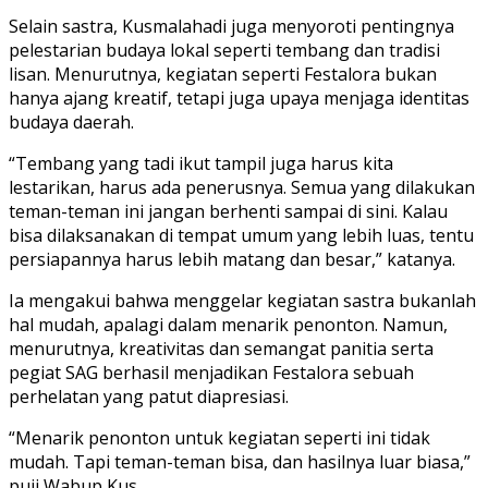
Festalora
Selain sastra, Kusmalahadi juga menyoroti pentingnya
2025/dok.ist
pelestarian budaya lokal seperti tembang dan tradisi
lisan. Menurutnya, kegiatan seperti Festalora bukan
hanya ajang kreatif, tetapi juga upaya menjaga identitas
budaya daerah.
“Tembang yang tadi ikut tampil juga harus kita
lestarikan, harus ada penerusnya. Semua yang dilakukan
teman-teman ini jangan berhenti sampai di sini. Kalau
bisa dilaksanakan di tempat umum yang lebih luas, tentu
persiapannya harus lebih matang dan besar,” katanya.
Ia mengakui bahwa menggelar kegiatan sastra bukanlah
hal mudah, apalagi dalam menarik penonton. Namun,
menurutnya, kreativitas dan semangat panitia serta
pegiat SAG berhasil menjadikan Festalora sebuah
perhelatan yang patut diapresiasi.
“Menarik penonton untuk kegiatan seperti ini tidak
mudah. Tapi teman-teman bisa, dan hasilnya luar biasa,”
puji Wabup Kus.