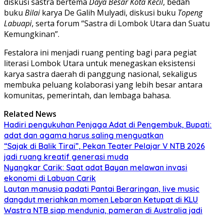
diskusi sastra bertema
Daya Besar Kota Kecil
, bedah
buku
Bilai
karya De Galih Mulyadi, diskusi buku
Topeng
Labuapi
, serta forum “Sastra di Lombok Utara dan Suatu
Kemungkinan”.
Festalora ini menjadi ruang penting bagi para pegiat
literasi Lombok Utara untuk menegaskan eksistensi
karya sastra daerah di panggung nasional, sekaligus
membuka peluang kolaborasi yang lebih besar antara
komunitas, pemerintah, dan lembaga bahasa.
Related News
Hadiri pengukuhan Penjaga Adat di Pengembuk, Bupati:
adat dan agama harus saling menguatkan
“Sajak di Balik Tirai”, Pekan Teater Pelajar V NTB 2026
jadi ruang kreatif generasi muda
Nyangkar Carik: Saat adat Bayan melawan invasi
ekonomi di Labuan Carik
Lautan manusia padati Pantai Beraringan, live music
dangdut meriahkan momen Lebaran Ketupat di KLU
Wastra NTB siap mendunia, pameran di Australia jadi