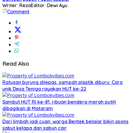
Writer: Reza
Editor: Dewi Ayu
Comment
Read Also
Ratusan burung dilepas, sampah plastik diburu: Cara
unik Desa Teniga rayakan HUT ke-22
Sambut HUT RI ke-81, ribuan bendera merah putih
dibagikan di Mataram
Dari limbah jadi cuan, warga Bentek belajar bikin spons
sabut kelapa dan sabun cair