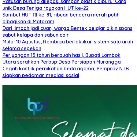
Ratusan burung dilepas, sampah plastik diburu: Cara
unik Desa Teniga rayakan HUT ke-22
Sambut HUT RI ke-81, ribuan bendera merah putih
dibagikan di Mataram
Dari limbah jadi cuan, warga Bentek belajar bikin spons
sabut kelapa dan sabun cair
Mulai 10 Agustus, Rembiga berlakukan sistem satu arah
selama sepekan
Perjuangan 15 tahun berbuah hasil, Bupati Lombok
Utara serahkan Perbup Desa Persiapan Murangga
Cegah konflik pernikahan beda agama, Pemprov NTB
siapkan pedoman mediasi sosial