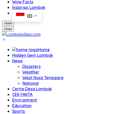
Wow Facts
Inspirasi Lombok
ID
close
close
Home
Hidden Gem Lombok
News
Disasters
Weather
West Nusa Tenggara
National
Cerita Desa Lombok
CEK FAKTA
Environment
Education
Sports