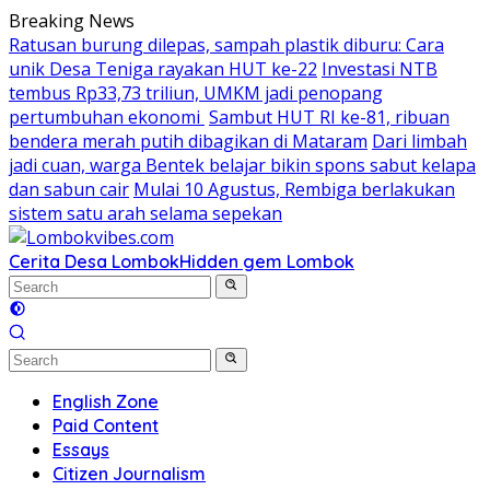
Skip
Breaking News
to
Ratusan burung dilepas, sampah plastik diburu: Cara
content
unik Desa Teniga rayakan HUT ke-22
Investasi NTB
tembus Rp33,73 triliun, UMKM jadi penopang
pertumbuhan ekonomi
Sambut HUT RI ke-81, ribuan
bendera merah putih dibagikan di Mataram
Dari limbah
jadi cuan, warga Bentek belajar bikin spons sabut kelapa
dan sabun cair
Mulai 10 Agustus, Rembiga berlakukan
sistem satu arah selama sepekan
Cerita Desa Lombok
Hidden gem Lombok
English Zone
Paid Content
Essays
Citizen Journalism