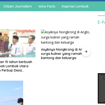
Citizen Journalism
Wow Facts
Inspirasi Lombok
E-
Asyiknya Nongkrong di Anglo,
surga kuliner yang ramah
kantong dan keluarga
an 15 tahun berbuah
Cegah
upati Lombok Utara
agam
n Perbup Desa
pedo
an Murangga