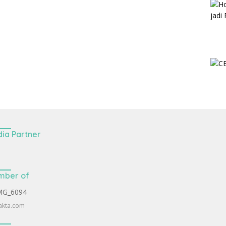
ia Partner
mber of
akta.com