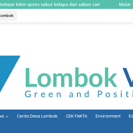
spons sabut kelapa dan sabun cair
Mulai 10 Agustus, R
Lombok
ws
Cerita Desa Lombok
CEK FAKTA
Environment
E