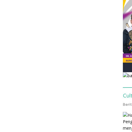
Cul
Beri