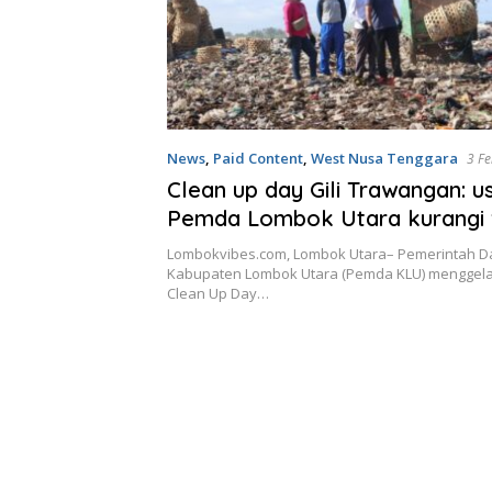
News
,
Paid Content
,
West Nusa Tenggara
3 F
Clean up day Gili Trawangan: u
Pemda Lombok Utara kurangi
sampah di Gili
Lombokvibes.com, Lombok Utara– Pemerintah D
Kabupaten Lombok Utara (Pemda KLU) menggela
Clean Up Day…