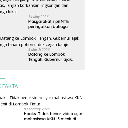
14 May 2026
Masyarakat sipil NTB
peringatkan bahaya
perjanjian dagang AS-
Indonesia: Mineral kritis,
jangan korbankan
lingkungan dan warga
5 March 2026
lokal
Datang ke Lombok
Tengah, Gubernur ajak
warga tanam pohon untuk
cegah banjir
K FAKTA
9 February 2026
Hoaks: Tidak benar video syur
mahasiswa KKN 13 menit di
Lombok Timur