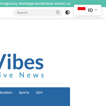
embiga berlakukan sistem satu arah selama sepekan
Pe
ID
close
ducation
Sports
ADV