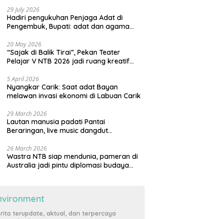
29 July 2026
Hadiri pengukuhan Penjaga Adat di
Pengembuk, Bupati: adat dan agama
harus saling menguatkan
20 May 2026
“Sajak di Balik Tirai”, Pekan Teater
Pelajar V NTB 2026 jadi ruang kreatif
generasi muda
5 April 2026
Nyangkar Carik: Saat adat Bayan
melawan invasi ekonomi di Labuan Carik
29 March 2026
Lautan manusia padati Pantai
Beraringan, live music dangdut
meriahkan momen Lebaran Ketupat di
KLU
26 March 2026
Wastra NTB siap mendunia, pameran di
Australia jadi pintu diplomasi budaya
internasional
nvironment
rita terupdate, aktual, dan terpercaya