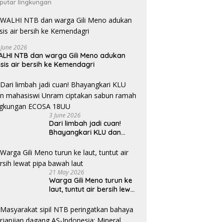
putar lingkungan
 June 2026
LHI NTB dan warga Gili Meno adukan
isis air bersih ke Kemendagri
3 June 2026
Dari limbah jadi cuan!
Bhayangkari KLU dan
mahasiswi Unram ciptakan
sabun ramah lingkungan
ECOSA 18UU
21 May 2026
Warga Gili Meno turun ke
laut, tuntut air bersih lewat
pipa bawah laut