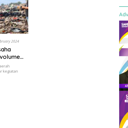
Adv
ebruary 2024
saha
 volume
aerah
r kegiatan