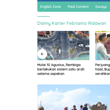
English Zone
Paid Content
Essays
Danny Karter Febrianto Ridawan
jadi cuan, warga
Mulai 10 Agustus, Rembiga
Perjuang
ar bikin spons
berlakukan sistem satu arah
hasil, B
a dan sabun cair
selama sepekan
serahka
Persiap