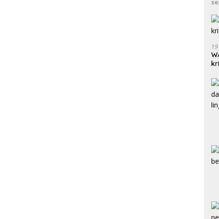
se
19
WA
kr