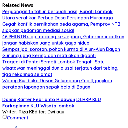
Related News
Perjuangan 15 tahun berbuah hasil, Bupati Lombok
Utara serahkan Perbup Desa Persiapan Murangga
Cegah konflik pernikahan beda agama, Pemprov NTB
siapkan pedoman mediasi sosial
46 PMI NTB siap magang ke Jepang, Gubernur ingatkan
jangan habiskan uang untuk gaya hidup
Sempat jadi sorotan, pohon kurma di Alun-Alun Dayan
Gunung yang kering dan mati akan diganti
Tragedi di Pantai Semeti Lombok Tengah: Satu
wisatawan meninggal dunia usai terjatuh dari tebing,
tiga rekannya selamat
Wabup Kus buka Dasan Gelumpang Cup II, janjikan
perataan lapangan sepak bola di Bayan
Danny Karter Febrianto Ridawan
DLHKP KLU
Forkopimda KLU
Wisata lombok
Writer: Riza K
Editor: Dwi ayu
Comment