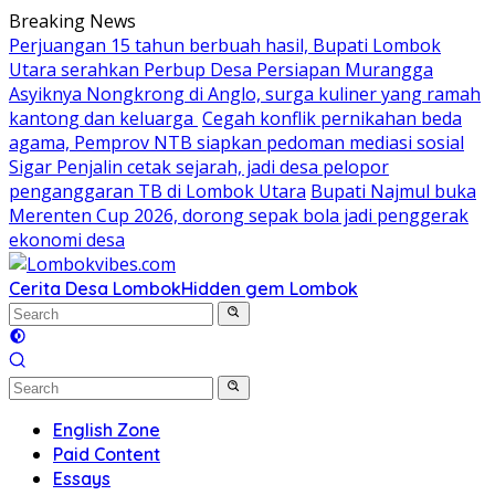
Skip
Breaking News
to
Perjuangan 15 tahun berbuah hasil, Bupati Lombok
content
Utara serahkan Perbup Desa Persiapan Murangga
Asyiknya Nongkrong di Anglo, surga kuliner yang ramah
kantong dan keluarga
Cegah konflik pernikahan beda
agama, Pemprov NTB siapkan pedoman mediasi sosial
Sigar Penjalin cetak sejarah, jadi desa pelopor
penganggaran TB di Lombok Utara
Bupati Najmul buka
Merenten Cup 2026, dorong sepak bola jadi penggerak
ekonomi desa
Cerita Desa Lombok
Hidden gem Lombok
English Zone
Paid Content
Essays