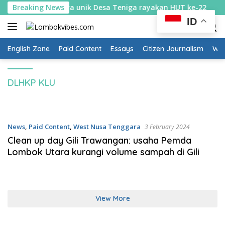
Skip
astik diburu: Cara unik Desa Teniga rayakan HUT ke-22
Breaking News
to
ID
content
English Zone
Paid Content
Essays
Citizen Journalism
Wow
DLHKP KLU
News
,
Paid Content
,
West Nusa Tenggara
3 February 2024
Clean up day Gili Trawangan: usaha Pemda
Lombok Utara kurangi volume sampah di Gili
View More