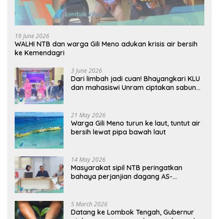
19 June 2026
WALHI NTB dan warga Gili Meno adukan krisis air bersih
ke Kemendagri
3 June 2026
Dari limbah jadi cuan! Bhayangkari KLU
dan mahasiswi Unram ciptakan sabun
ramah lingkungan ECOSA 18UU
21 May 2026
Warga Gili Meno turun ke laut, tuntut air
bersih lewat pipa bawah laut
14 May 2026
Masyarakat sipil NTB peringatkan
bahaya perjanjian dagang AS-
Indonesia: Mineral kritis, jangan
korbankan lingkungan dan warga lokal
5 March 2026
Datang ke Lombok Tengah, Gubernur