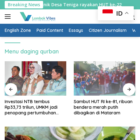
Skip
ru: Cara unik Desa Teniga rayakan HUT ke-22
Breaking News
Investasi
to
ID
content
English Zone
Paid Content
Essays
Citizen Journalism
Wow
Menu daging qurban
Investasi NTB tembus
Sambut HUT RI ke-81, ribuan
Rp33,73 triliun, UMKM jadi
bendera merah putih
penopang pertumbuhan
dibagikan di Mataram
ekonomi