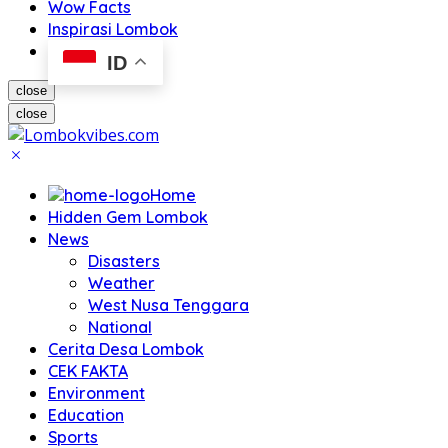
Wow Facts
Inspirasi Lombok
ID
close
close
Home
Hidden Gem Lombok
News
Disasters
Weather
West Nusa Tenggara
National
Cerita Desa Lombok
CEK FAKTA
Environment
Education
Sports