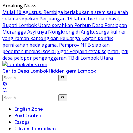
Skip
Breaking News
to
Mulai 10 Agustus, Rembiga berlakukan sistem satu arah
content
selama sepekan
Perjuangan 15 tahun berbuah hasil,
Bupati Lombok Utara serahkan Perbup Desa Persiapan
Murangga
Asyiknya Nongkrong di Anglo, surga kuliner
yang ramah kantong dan keluarga
Cegah konflik
pernikahan beda agama, Pemprov NTB siapkan
pedoman mediasi sosial
Sigar Penjalin cetak sejarah, jadi
desa pelopor penganggaran TB di Lombok Utara
Cerita Desa Lombok
Hidden gem Lombok
English Zone
Paid Content
Essays
Citizen Journalism