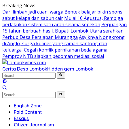
Skip
Breaking News
to
Dari limbah jadi cuan, warga Bentek belajar bikin spons
content
sabut kelapa dan sabun cair
Mulai 10 Agustus, Rembiga
berlakukan sistem satu arah selama sepekan
Perjuangan
15 tahun berbuah hasil, Bupati Lombok Utara serahkan
Perbup Desa Persiapan Murangga
Asyiknya Nongkrong
di Anglo, surga kuliner yang ramah kantong dan
keluarga
Cegah konflik pernikahan beda agama,
Pemprov NTB siapkan pedoman mediasi sosial
Cerita Desa Lombok
Hidden gem Lombok
English Zone
Paid Content
Essays
Citizen Journalism