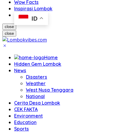
Wow Facts
Inspirasi Lombok
ID
close
close
Home
Hidden Gem Lombok
News
Disasters
Weather
West Nusa Tenggara
National
Cerita Desa Lombok
CEK FAKTA
Environment
Education
Sports