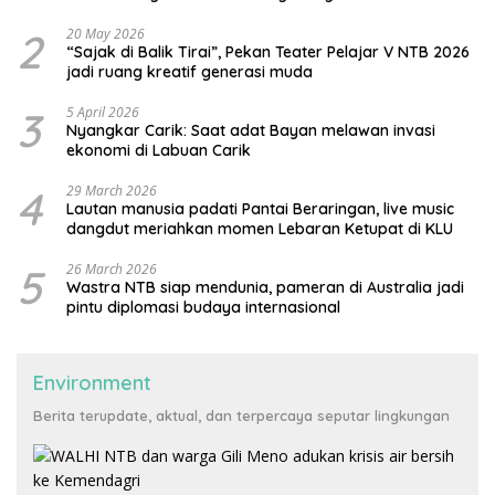
2
20 May 2026
“Sajak di Balik Tirai”, Pekan Teater Pelajar V NTB 2026
jadi ruang kreatif generasi muda
3
5 April 2026
Nyangkar Carik: Saat adat Bayan melawan invasi
ekonomi di Labuan Carik
4
29 March 2026
Lautan manusia padati Pantai Beraringan, live music
dangdut meriahkan momen Lebaran Ketupat di KLU
5
26 March 2026
Wastra NTB siap mendunia, pameran di Australia jadi
pintu diplomasi budaya internasional
Environment
Berita terupdate, aktual, dan terpercaya seputar lingkungan