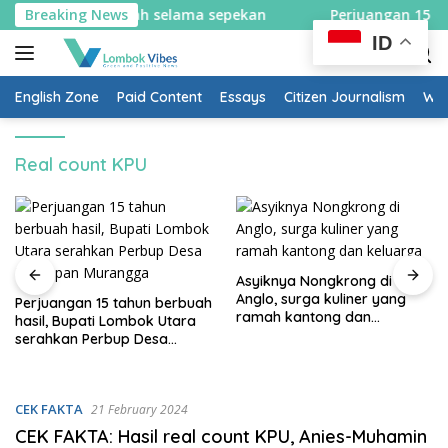
Skip
 sistem satu arah selama sepekan
Breaking News
Perjuangan 15 tahun
to
ID
content
English Zone
Paid Content
Essays
Citizen Journalism
Wow
Real count KPU
Asyiknya Nongkrong di
Anglo, surga kuliner yang
Perjuangan 15 tahun berbuah
ramah kantong dan
hasil, Bupati Lombok Utara
keluarga
serahkan Perbup Desa
Persiapan Murangga
CEK FAKTA
21 February 2024
CEK FAKTA: Hasil real count KPU, Anies-Muhamin