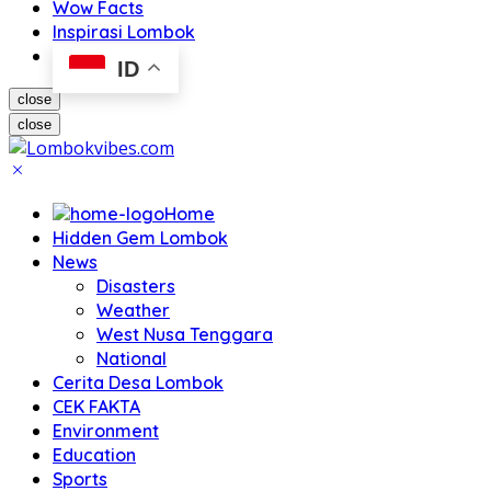
Wow Facts
Inspirasi Lombok
ID
close
close
Home
Hidden Gem Lombok
News
Disasters
Weather
West Nusa Tenggara
National
Cerita Desa Lombok
CEK FAKTA
Environment
Education
Sports