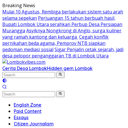
Skip
Breaking News
to
Mulai 10 Agustus, Rembiga berlakukan sistem satu arah
content
selama sepekan
Perjuangan 15 tahun berbuah hasil,
Bupati Lombok Utara serahkan Perbup Desa Persiapan
Murangga
Asyiknya Nongkrong di Anglo, surga kuliner
yang ramah kantong dan keluarga
Cegah konflik
pernikahan beda agama, Pemprov NTB siapkan
pedoman mediasi sosial
Sigar Penjalin cetak sejarah, jadi
desa pelopor penganggaran TB di Lombok Utara
Cerita Desa Lombok
Hidden gem Lombok
English Zone
Paid Content
Essays
Citizen Journalism