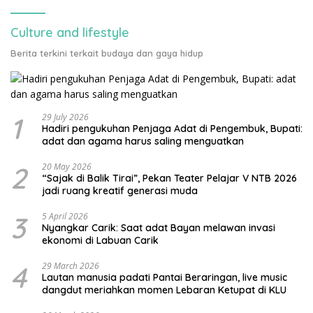
Culture and lifestyle
Berita terkini terkait budaya dan gaya hidup
1
29 July 2026
Hadiri pengukuhan Penjaga Adat di Pengembuk, Bupati:
adat dan agama harus saling menguatkan
2
20 May 2026
“Sajak di Balik Tirai”, Pekan Teater Pelajar V NTB 2026
jadi ruang kreatif generasi muda
3
5 April 2026
Nyangkar Carik: Saat adat Bayan melawan invasi
ekonomi di Labuan Carik
4
29 March 2026
Lautan manusia padati Pantai Beraringan, live music
dangdut meriahkan momen Lebaran Ketupat di KLU