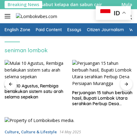
Skip
 bikin spons sabut kelapa dan sabun cair
Breaking News
Mulai 10 Agus
to
ID
content
English Zone
Paid Content
Essays
Citizen Journalism
Wow
seniman lombok
Mulai 10 Agustus, Rembiga
berlakukan sistem satu arah
Perjuangan 15 tahun berbuah
selama sepekan
hasil, Bupati Lombok Utara
serahkan Perbup Desa
Persiapan Murangga
Culture
,
Culture & Lifestyle
14 May 2025