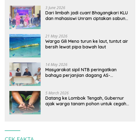
3 June 2026
Dari limbah jadi cuan! Bhayangkari KLU
dan mahasiswi Unram ciptakan sabun
ramah lingkungan ECOSA 18UU
21 May 2026
Warga Gili Meno turun ke laut, tuntut air
bersih lewat pipa bawah laut
14 May 2026
Masyarakat sipil NTB peringatkan
bahaya perjanjian dagang AS-
Indonesia: Mineral kritis, jangan
korbankan lingkungan dan warga lokal
5 March 2026
Datang ke Lombok Tengah, Gubernur
ajak warga tanam pohon untuk cegah
banjir
CEK FAKTA