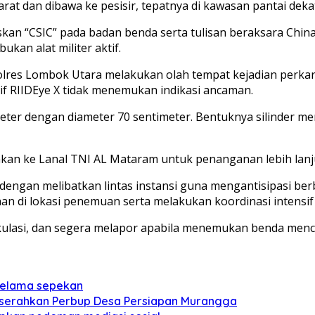
at dan dibawa ke pesisir, tepatnya di kawasan pantai dekat
skan “CSIC” pada badan benda serta tulisan beraksara Ch
kan alat militer aktif.
lres Lombok Utara melakukan olah tempat kejadian perka
tif RIIDEye X tidak menemukan indikasi ancaman.
 meter dengan diameter 70 sentimeter. Bentuknya silinder m
an ke Lanal TNI AL Mataram untuk penanganan lebih lanjut,
dengan melibatkan lintas instansi guna mengantisipasi b
n di lokasi penemuan serta melakukan koordinasi intensif 
lasi, dan segera melapor apabila menemukan benda mencuri
 selama sepekan
a serahkan Perbup Desa Persiapan Murangga