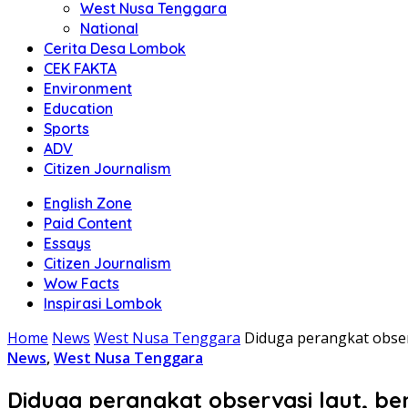
West Nusa Tenggara
National
Cerita Desa Lombok
CEK FAKTA
Environment
Education
Sports
ADV
Citizen Journalism
English Zone
Paid Content
Essays
Citizen Journalism
Wow Facts
Inspirasi Lombok
Home
News
West Nusa Tenggara
Diduga perangkat obser
News
,
West Nusa Tenggara
Diduga perangkat observasi laut, be