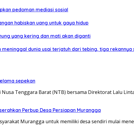
pkan pedoman mediasi sosial
angan habiskan uang untuk gaya hidup
nung yang kering dan mati akan diganti
meninggal dunia usai terjatuh dari tebing, tiga rekannya
 selama sepekan
Nusa Tenggara Barat (NTB) bersama Direktorat Lalu Lint
a serahkan Perbup Desa Persiapan Murangga
arakat Murangga untuk memiliki desa sendiri mulai menem