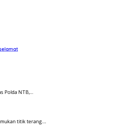
 selamat
as Polda NTB,…
ukan titik terang….