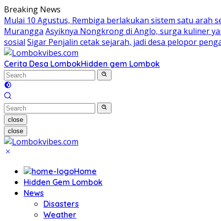
Skip
Breaking News
to
Mulai 10 Agustus, Rembiga berlakukan sistem satu arah 
content
Murangga
Asyiknya Nongkrong di Anglo, surga kuliner 
sosial
Sigar Penjalin cetak sejarah, jadi desa pelopor pe
Cerita Desa Lombok
Hidden gem Lombok
close
close
Home
Hidden Gem Lombok
News
Disasters
Weather