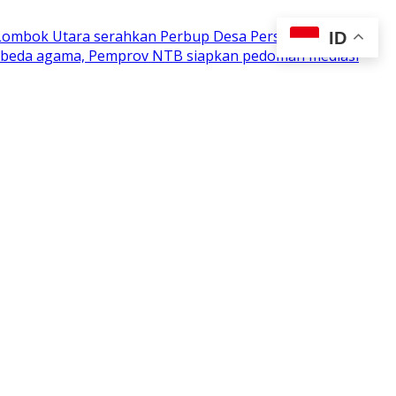
 Lombok Utara serahkan Perbup Desa Persiapan
ID
n beda agama, Pemprov NTB siapkan pedoman mediasi