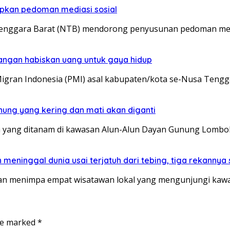
pkan pedoman mediasi sosial
enggara Barat (NTB) mendorong penyusunan pedoman medi
angan habiskan uang untuk gaya hidup
igran Indonesia (PMI) asal kabupaten/kota se-Nusa Tengg
nung yang kering dan mati akan diganti
 yang ditanam di kawasan Alun-Alun Dayan Gunung Lombo
meninggal dunia usai terjatuh dari tebing, tiga rekannya
 menimpa empat wisatawan lokal yang mengunjungi kawas
are marked
*