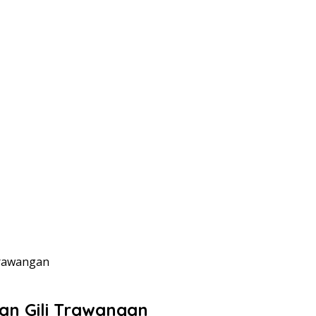
Trawangan
ran Gili Trawangan