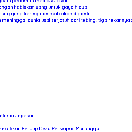
pkan pedoman mediasi sosial
angan habiskan uang untuk gaya hidup
nung yang kering dan mati akan diganti
meninggal dunia usai terjatuh dari tebing, tiga rekannya
 selama sepekan
a serahkan Perbup Desa Persiapan Murangga