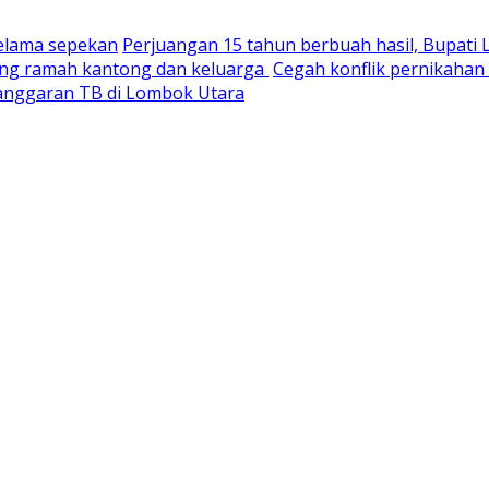
selama sepekan
Perjuangan 15 tahun berbuah hasil, Bupati
yang ramah kantong dan keluarga
Cegah konflik pernikaha
nganggaran TB di Lombok Utara