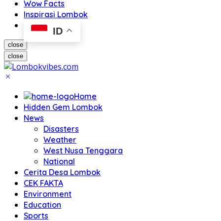
Wow Facts
Inspirasi Lombok
ID
close
close
Home
Hidden Gem Lombok
News
Disasters
Weather
West Nusa Tenggara
National
Cerita Desa Lombok
CEK FAKTA
Environment
Education
Sports