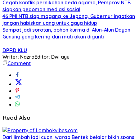
Cegah konflik pernikahan beda agama, Pemprov NTB
siapkan pedoman mediasi sosial
46 PMI NTB siap magang ke Jepang, Gubernur ingatkan
jangan habiskan uang untuk gaya hidup
Sempat jadi sorotan, pohon kurma di Alun-Alun Dayan
Gunung yang kering dan mati akan diganti
DPRD KLU
Writer: Nazra
Editor: Dwi ayu
Comment
Read Also
Dari limbah jadi cuan, warga Bentek belajar bikin spons