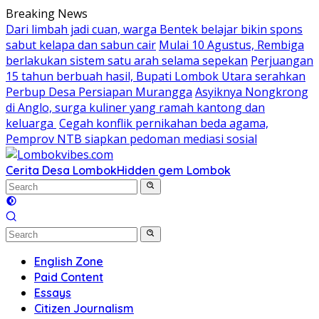
Skip
Breaking News
to
Dari limbah jadi cuan, warga Bentek belajar bikin spons
content
sabut kelapa dan sabun cair
Mulai 10 Agustus, Rembiga
berlakukan sistem satu arah selama sepekan
Perjuangan
15 tahun berbuah hasil, Bupati Lombok Utara serahkan
Perbup Desa Persiapan Murangga
Asyiknya Nongkrong
di Anglo, surga kuliner yang ramah kantong dan
keluarga
Cegah konflik pernikahan beda agama,
Pemprov NTB siapkan pedoman mediasi sosial
Cerita Desa Lombok
Hidden gem Lombok
English Zone
Paid Content
Essays
Citizen Journalism