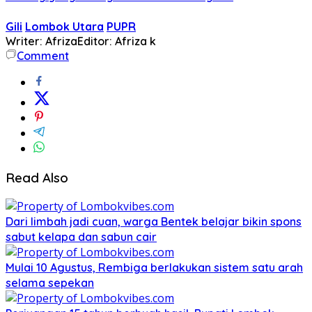
Gili
Lombok Utara
PUPR
Writer: Afriza
Editor: Afriza k
Comment
Read Also
Dari limbah jadi cuan, warga Bentek belajar bikin spons
sabut kelapa dan sabun cair
Mulai 10 Agustus, Rembiga berlakukan sistem satu arah
selama sepekan