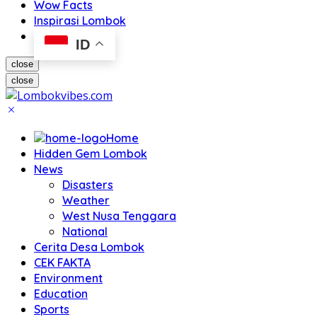
Wow Facts
Inspirasi Lombok
ID
close
close
Home
Hidden Gem Lombok
News
Disasters
Weather
West Nusa Tenggara
National
Cerita Desa Lombok
CEK FAKTA
Environment
Education
Sports