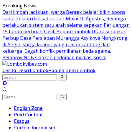
Skip
Breaking News
to
Dari limbah jadi cuan, warga Bentek belajar bikin spons
content
sabut kelapa dan sabun cair
Mulai 10 Agustus, Rembiga
berlakukan sistem satu arah selama sepekan
Perjuangan
15 tahun berbuah hasil, Bupati Lombok Utara serahkan
Perbup Desa Persiapan Murangga
Asyiknya Nongkrong
di Anglo, surga kuliner yang ramah kantong dan
keluarga
Cegah konflik pernikahan beda agama,
Pemprov NTB siapkan pedoman mediasi sosial
Cerita Desa Lombok
Hidden gem Lombok
English Zone
Paid Content
Essays
Citizen Journalism