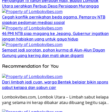
Perjuangan 15 tahun berbuah hasil, Bupati Lombok
Utara serahkan Perbup Desa Persiapan Murangga
Cegah konflik pernikahan beda agama, Pemprov NTB
siapkan pedoman mediasi sosial
46 PMI NTB siap magang ke Jepang, Gubernur ingatkan
jangan habiskan uang untuk gaya hidup
Sempat jadi sorotan, pohon kurma di Alun-Alun Dayan
Gunung yang kering dan mati akan diganti
Recommendation for You
Dari limbah jadi cuan, warga Bentek belajar bikin spons
sabut kelapa dan sabun cair
Lombokvibes.com, Lombok Utara – Limbah sabut kelapa
yang selama ini kerap dibakar atau dibuang begitu saja…