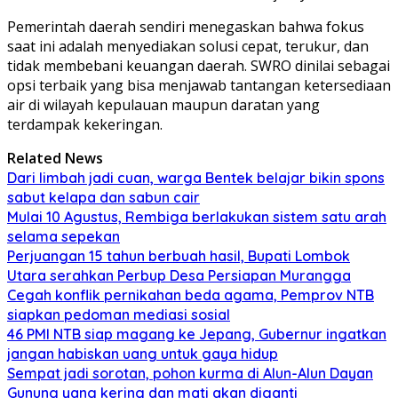
Pemerintah daerah sendiri menegaskan bahwa fokus
saat ini adalah menyediakan solusi cepat, terukur, dan
tidak membebani keuangan daerah. SWRO dinilai sebagai
opsi terbaik yang bisa menjawab tantangan ketersediaan
air di wilayah kepulauan maupun daratan yang
terdampak kekeringan.
Related News
Dari limbah jadi cuan, warga Bentek belajar bikin spons
sabut kelapa dan sabun cair
Mulai 10 Agustus, Rembiga berlakukan sistem satu arah
selama sepekan
Perjuangan 15 tahun berbuah hasil, Bupati Lombok
Utara serahkan Perbup Desa Persiapan Murangga
Cegah konflik pernikahan beda agama, Pemprov NTB
siapkan pedoman mediasi sosial
46 PMI NTB siap magang ke Jepang, Gubernur ingatkan
jangan habiskan uang untuk gaya hidup
Sempat jadi sorotan, pohon kurma di Alun-Alun Dayan
Gunung yang kering dan mati akan diganti