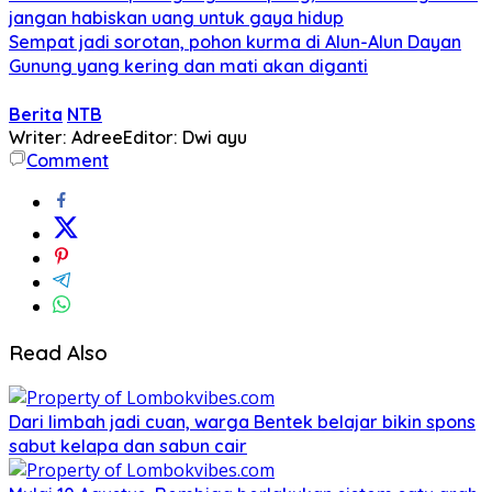
jangan habiskan uang untuk gaya hidup
Sempat jadi sorotan, pohon kurma di Alun-Alun Dayan
Gunung yang kering dan mati akan diganti
Berita
NTB
Writer: Adree
Editor: Dwi ayu
Comment
Read Also
Dari limbah jadi cuan, warga Bentek belajar bikin spons
sabut kelapa dan sabun cair