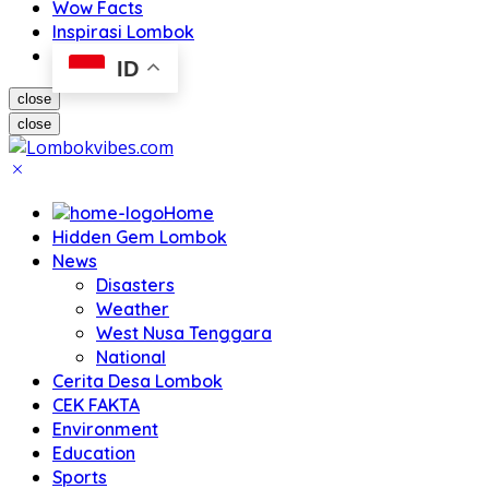
Wow Facts
Inspirasi Lombok
ID
close
close
Home
Hidden Gem Lombok
News
Disasters
Weather
West Nusa Tenggara
National
Cerita Desa Lombok
CEK FAKTA
Environment
Education
Sports