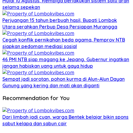
Mulai 10 Agustus, Rembiga berlakukan sistem satu arah
selama sepekan
Perjuangan 15 tahun berbuah hasil, Bupati Lombok
Utara serahkan Perbup Desa Persiapan Murangga
Cegah konflik pernikahan beda agama, Pemprov NTB
siapkan pedoman mediasi sosial
46 PMI NTB siap magang ke Jepang, Gubernur ingatkan
jangan habiskan uang untuk gaya hidup
Sempat jadi sorotan, pohon kurma di Alun-Alun Dayan
Gunung yang kering dan mati akan diganti
Recommendation for You
Dari limbah jadi cuan, warga Bentek belajar bikin spons
sabut kelapa dan sabun cair