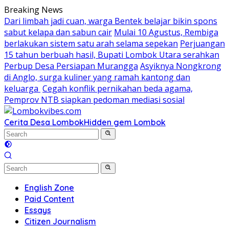
Skip
Breaking News
to
Dari limbah jadi cuan, warga Bentek belajar bikin spons
content
sabut kelapa dan sabun cair
Mulai 10 Agustus, Rembiga
berlakukan sistem satu arah selama sepekan
Perjuangan
15 tahun berbuah hasil, Bupati Lombok Utara serahkan
Perbup Desa Persiapan Murangga
Asyiknya Nongkrong
di Anglo, surga kuliner yang ramah kantong dan
keluarga
Cegah konflik pernikahan beda agama,
Pemprov NTB siapkan pedoman mediasi sosial
Cerita Desa Lombok
Hidden gem Lombok
English Zone
Paid Content
Essays
Citizen Journalism