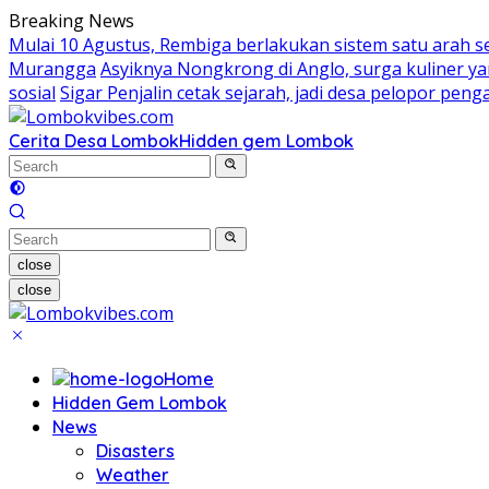
Skip
Breaking News
to
Mulai 10 Agustus, Rembiga berlakukan sistem satu arah 
content
Murangga
Asyiknya Nongkrong di Anglo, surga kuliner 
sosial
Sigar Penjalin cetak sejarah, jadi desa pelopor pe
Cerita Desa Lombok
Hidden gem Lombok
close
close
Home
Hidden Gem Lombok
News
Disasters
Weather