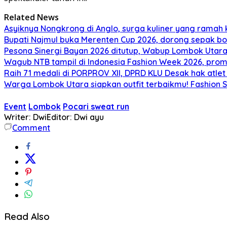
Related News
Asyiknya Nongkrong di Anglo, surga kuliner yang ramah
Bupati Najmul buka Merenten Cup 2026, dorong sepak b
Pesona Sinergi Bayan 2026 ditutup, Wabup Lombok Utar
Wagub NTB tampil di Indonesia Fashion Week 2026, pro
Raih 71 medali di PORPROV XII, DPRD KLU Desak hak atl
Warga Lombok Utara siapkan outfit terbaikmu! Fashion S
Event
Lombok
Pocari sweat run
Writer: Dwi
Editor: Dwi ayu
Comment
Read Also