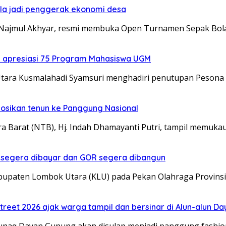
ola jadi penggerak ekonomi desa
 Najmul Akhyar, resmi membuka Open Turnamen Sepak Bo
a apresiasi 75 Program Mahasiswa UGM
tara Kusmalahadi Syamsuri menghadiri penutupan Pesona 
mosikan tenun ke Panggung Nasional
 Barat (NTB), Hj. Indah Dhamayanti Putri, tampil memuka
et segera dibayar dan GOR segera dibangun
bupaten Lombok Utara (KLU) pada Pekan Olahraga Provinsi
treet 2026 ajak warga tampil dan bersinar di Alun-alun D
Tunaq Dayan Gunung akan disulap menjadi panggung fashi