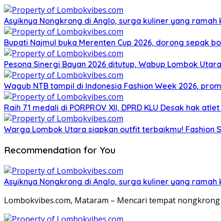
Asyiknya Nongkrong di Anglo, surga kuliner yang ramah
Bupati Najmul buka Merenten Cup 2026, dorong sepak b
Pesona Sinergi Bayan 2026 ditutup, Wabup Lombok Utar
Wagub NTB tampil di Indonesia Fashion Week 2026, pro
Raih 71 medali di PORPROV XII, DPRD KLU Desak hak atl
Warga Lombok Utara siapkan outfit terbaikmu! Fashion S
Recommendation for You
Asyiknya Nongkrong di Anglo, surga kuliner yang ramah
Lombokvibes.com, Mataram – Mencari tempat nongkrong 