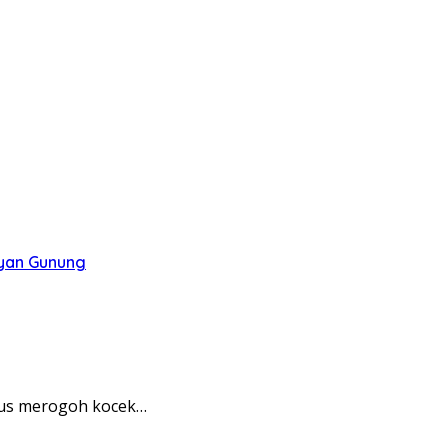
ayan Gunung
rus merogoh kocek…