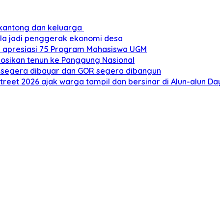
 kantong dan keluarga
ola jadi penggerak ekonomi desa
a apresiasi 75 Program Mahasiswa UGM
mosikan tenun ke Panggung Nasional
et segera dibayar dan GOR segera dibangun
treet 2026 ajak warga tampil dan bersinar di Alun-alun D