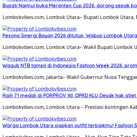
Bupati Najmul buka Merenten Cup 2026, dorong sepak b
Lombokvibes.com, Lombok Utara– Bupati Lombok Utara,
Pesona Sinergi Bayan 2026 ditutup, Wabup Lombok Utar
Lombokvibes.com, Lombok Utara– Wakil Bupati Lombok U
Wagub NTB tampil di Indonesia Fashion Week 2026, pro
Lombokvibes.com, Jakarta– Wakil Gubernur Nusa Tenggara
Raih 71 medali di PORPROV XII, DPRD KLU Desak hak atl
Lombokvibes.com, Lombok Utara – Prestasi kontingen Ka
Warga Lombok Utara siapkan outfit terbaikmu! Fashion S
Lombokvibes.com, Lombok Utara – Alun-Alun Tioq Tata 