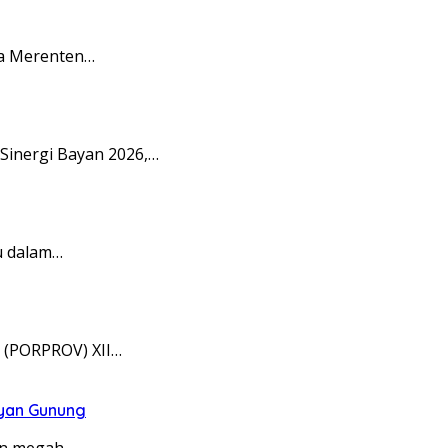
la Merenten…
Sinergi Bayan 2026,…
u dalam…
 (PORPROV) XII…
ayan Gunung
on megah…