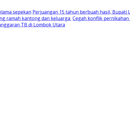
selama sepekan
Perjuangan 15 tahun berbuah hasil, Bupati
yang ramah kantong dan keluarga
Cegah konflik pernikaha
nganggaran TB di Lombok Utara