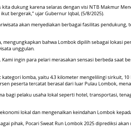
 kita dukung karena selaras dengan visi NTB Makmur Mendu
kut bergerak,” ujar Gubernur Iqbal, (5/8/2025).
riwisata akan menyediakan berbagai fasilitas pendukung,
a, mengungkapkan bahwa Lombok dipilih sebagai lokasi pe
wisata unggulan.
kuit. Kami ingin para pelari merasakan sensasi berbeda saat 
egori lomba, yaitu 4.3 kilometer mengelilingi sirkuit, 10 
rsen peserta tercatat berasal dari luar Pulau Lombok, men
 bagi pelaku usaha lokal seperti hotel, transportasi, ten
an ekonomi lokal dan mengenalkan keindahan Lombok kepada
ai pihak, Pocari Sweat Run Lombok 2025 diprediksi akan m