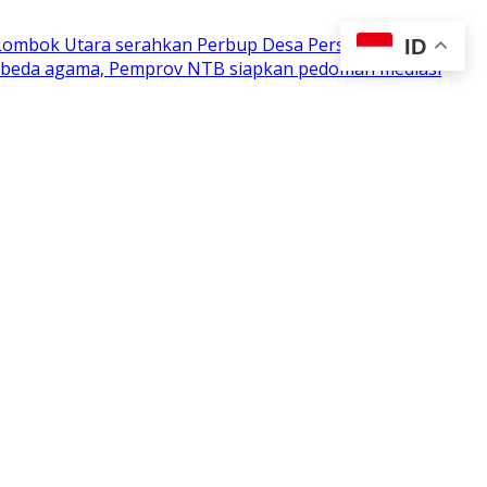
 Lombok Utara serahkan Perbup Desa Persiapan
ID
n beda agama, Pemprov NTB siapkan pedoman mediasi