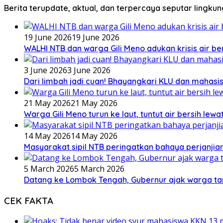
Berita terupdate, aktual, dan terpercaya seputar lingku
19 June 2026
19 June 2026
WALHI NTB dan warga Gili Meno adukan krisis air b
3 June 2026
3 June 2026
Dari limbah jadi cuan! Bhayangkari KLU dan mahas
21 May 2026
21 May 2026
Warga Gili Meno turun ke laut, tuntut air bersih lew
14 May 2026
14 May 2026
Masyarakat sipil NTB peringatkan bahaya perjanjian
5 March 2026
5 March 2026
Datang ke Lombok Tengah, Gubernur ajak warga ta
CEK FAKTA