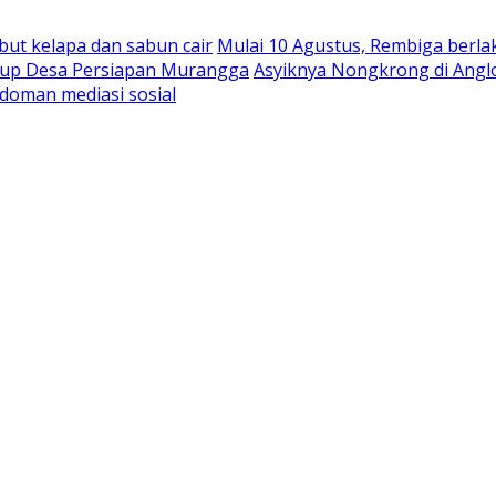
abut kelapa dan sabun cair
Mulai 10 Agustus, Rembiga berla
rbup Desa Persiapan Murangga
Asyiknya Nongkrong di Angl
doman mediasi sosial