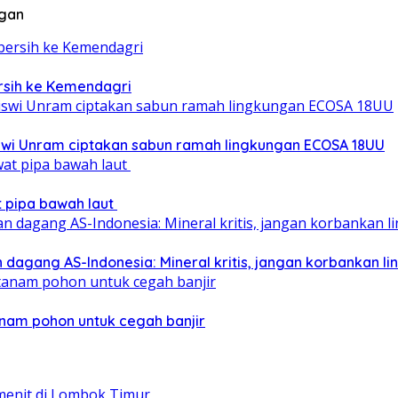
ngan
ersih ke Kemendagri
iswi Unram ciptakan sabun ramah lingkungan ECOSA 18UU
at pipa bawah laut
 dagang AS-Indonesia: Mineral kritis, jangan korbankan l
nam pohon untuk cegah banjir