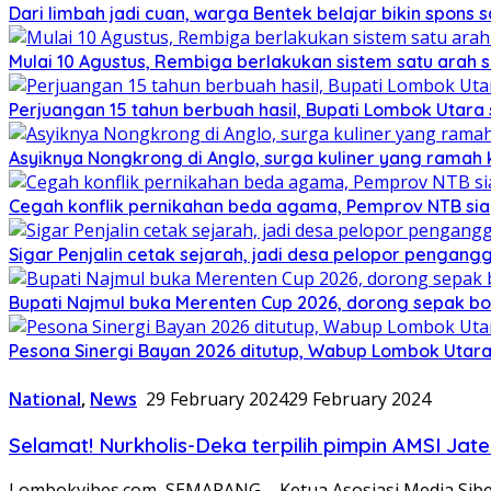
Dari limbah jadi cuan, warga Bentek belajar bikin spons 
Mulai 10 Agustus, Rembiga berlakukan sistem satu arah
Perjuangan 15 tahun berbuah hasil, Bupati Lombok Utar
Asyiknya Nongkrong di Anglo, surga kuliner yang ramah
Cegah konflik pernikahan beda agama, Pemprov NTB sia
Sigar Penjalin cetak sejarah, jadi desa pelopor pengan
Bupati Najmul buka Merenten Cup 2026, dorong sepak b
Pesona Sinergi Bayan 2026 ditutup, Wabup Lombok Utar
National
,
News
29 February 2024
29 February 2024
Selamat! Nurkholis-Deka terpilih pimpin AMSI Jat
Lombokvibes.com, SEMARANG – Ketua Asosiasi Media Siber