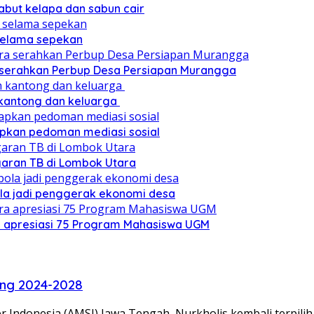
sabut kelapa dan sabun cair
 selama sepekan
a serahkan Perbup Desa Persiapan Murangga
 kantong dan keluarga
pkan pedoman mediasi sosial
ggaran TB di Lombok Utara
ola jadi penggerak ekonomi desa
a apresiasi 75 Program Mahasiswa UGM
eng 2024-2028
 Indonesia (AMSI) Jawa Tengah, Nurkholis kembali terpil