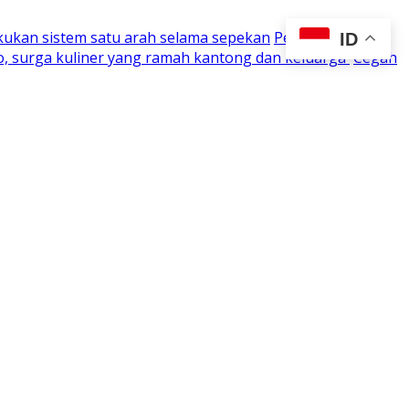
kukan sistem satu arah selama sepekan
Perjuangan 15
ID
o, surga kuliner yang ramah kantong dan keluarga
Cegah