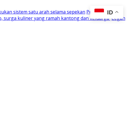
kukan sistem satu arah selama sepekan
Perjuangan 15
ID
o, surga kuliner yang ramah kantong dan keluarga
Cegah