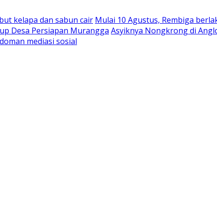
abut kelapa dan sabun cair
Mulai 10 Agustus, Rembiga berla
rbup Desa Persiapan Murangga
Asyiknya Nongkrong di Angl
doman mediasi sosial