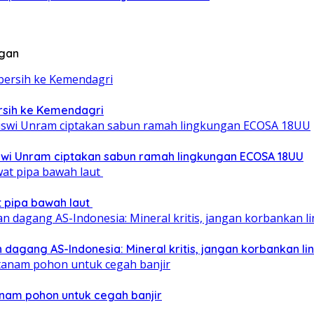
ngan
ersih ke Kemendagri
iswi Unram ciptakan sabun ramah lingkungan ECOSA 18UU
at pipa bawah laut
 dagang AS-Indonesia: Mineral kritis, jangan korbankan l
nam pohon untuk cegah banjir