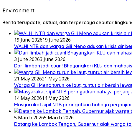
Environment
Berita terupdate, aktual, dan terpercaya seputar lingku
19 June 2026
19 June 2026
WALHI NTB dan warga Gili Meno adukan krisis air b
3 June 2026
3 June 2026
Dari limbah jadi cuan! Bhayangkari KLU dan mahas
21 May 2026
21 May 2026
Warga Gili Meno turun ke laut, tuntut air bersih lew
14 May 2026
14 May 2026
Masyarakat sipil NTB peringatkan bahaya perjanjian
5 March 2026
5 March 2026
Datang ke Lombok Tengah, Gubernur ajak warga ta