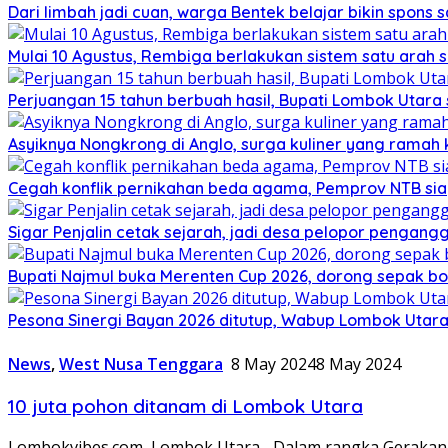
Dari limbah jadi cuan, warga Bentek belajar bikin spons 
Mulai 10 Agustus, Rembiga berlakukan sistem satu arah
Perjuangan 15 tahun berbuah hasil, Bupati Lombok Utar
Asyiknya Nongkrong di Anglo, surga kuliner yang ramah
Cegah konflik pernikahan beda agama, Pemprov NTB sia
Sigar Penjalin cetak sejarah, jadi desa pelopor pengan
Bupati Najmul buka Merenten Cup 2026, dorong sepak b
Pesona Sinergi Bayan 2026 ditutup, Wabup Lombok Utar
News
,
West Nusa Tenggara
8 May 2024
8 May 2024
10 juta pohon ditanam di Lombok Utara
Lombokvibes.com, Lombok Utara– Dalam rangka Gerakan 