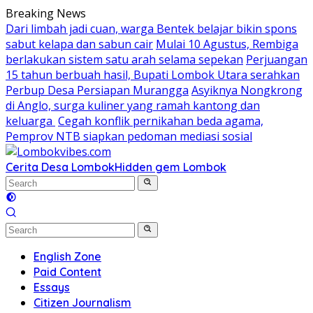
Skip
Breaking News
to
Dari limbah jadi cuan, warga Bentek belajar bikin spons
content
sabut kelapa dan sabun cair
Mulai 10 Agustus, Rembiga
berlakukan sistem satu arah selama sepekan
Perjuangan
15 tahun berbuah hasil, Bupati Lombok Utara serahkan
Perbup Desa Persiapan Murangga
Asyiknya Nongkrong
di Anglo, surga kuliner yang ramah kantong dan
keluarga
Cegah konflik pernikahan beda agama,
Pemprov NTB siapkan pedoman mediasi sosial
Cerita Desa Lombok
Hidden gem Lombok
English Zone
Paid Content
Essays
Citizen Journalism