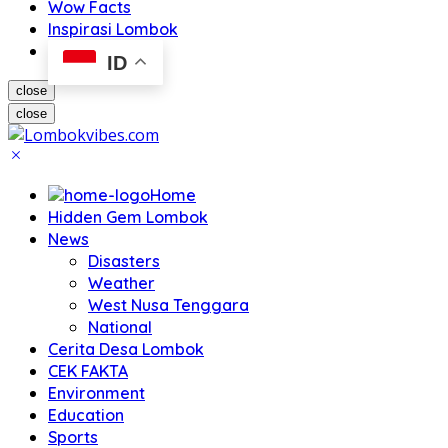
Wow Facts
Inspirasi Lombok
ID
close
close
Home
Hidden Gem Lombok
News
Disasters
Weather
West Nusa Tenggara
National
Cerita Desa Lombok
CEK FAKTA
Environment
Education
Sports