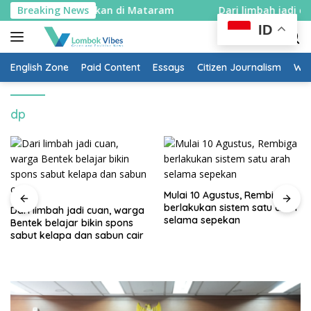
Skip
 putih dibagikan di Mataram
Breaking News
Dari limbah jadi cuan, wa
to
ID
content
English Zone
Paid Content
Essays
Citizen Journalism
Wow
dp
Mulai 10 Agustus, Rembiga
berlakukan sistem satu arah
Dari limbah jadi cuan, warga
selama sepekan
Bentek belajar bikin spons
sabut kelapa dan sabun cair