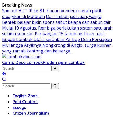
Skip
Breaking News
to
Sambut HUT RI ke-81, ribuan bendera merah putih
content
dibagikan di Mataram
Dari limbah jadi cuan, warga
Bentek belajar bikin spons sabut kelapa dan sabun cair
Mulai 10 Agustus, Rembiga berlakukan sistem satu arah
selama sepekan
Perjuangan 15 tahun berbuah hasil,
Bupati Lombok Utara serahkan Perbup Desa Persiapan
Murangga
Asyiknya Nongkrong di Anglo, surga kuliner
yang ramah kantong dan keluarga
Cerita Desa Lombok
Hidden gem Lombok
English Zone
Paid Content
Essays
Citizen Journalism