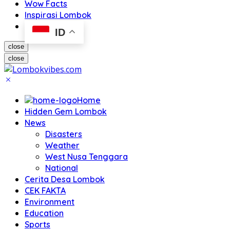
Wow Facts
Inspirasi Lombok
ID
close
close
Home
Hidden Gem Lombok
News
Disasters
Weather
West Nusa Tenggara
National
Cerita Desa Lombok
CEK FAKTA
Environment
Education
Sports