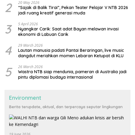
2
20 May 2026
“Sajak di Balik Tirai”, Pekan Teater Pelajar V NTB 2026
jadi ruang kreatif generasi muda
3
5 April 2026
Nyangkar Carik: Saat adat Bayan melawan invasi
ekonomi di Labuan Carik
4
29 March 2026
Lautan manusia padati Pantai Beraringan, live music
dangdut meriahkan momen Lebaran Ketupat di KLU
5
26 March 2026
Wastra NTB siap mendunia, pameran di Australia jadi
pintu diplomasi budaya internasional
Environment
Berita terupdate, aktual, dan terpercaya seputar lingkungan
19 June 2026