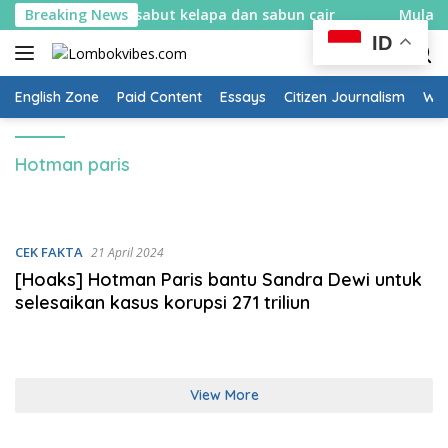
Skip
lajar bikin spons sabut kelapa dan sabun cair
Breaking News
Mulai 10
to
ID
content
English Zone
Paid Content
Essays
Citizen Journalism
Wow
Hotman paris
CEK FAKTA
21 April 2024
[Hoaks] Hotman Paris bantu Sandra Dewi untuk
selesaikan kasus korupsi 271 triliun
View More