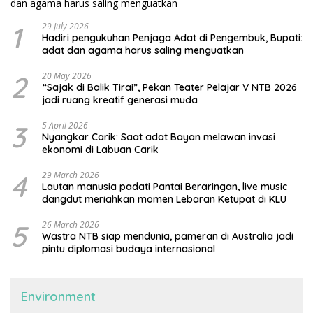
1
29 July 2026
Hadiri pengukuhan Penjaga Adat di Pengembuk, Bupati:
adat dan agama harus saling menguatkan
2
20 May 2026
“Sajak di Balik Tirai”, Pekan Teater Pelajar V NTB 2026
jadi ruang kreatif generasi muda
3
5 April 2026
Nyangkar Carik: Saat adat Bayan melawan invasi
ekonomi di Labuan Carik
4
29 March 2026
Lautan manusia padati Pantai Beraringan, live music
dangdut meriahkan momen Lebaran Ketupat di KLU
5
26 March 2026
Wastra NTB siap mendunia, pameran di Australia jadi
pintu diplomasi budaya internasional
Environment