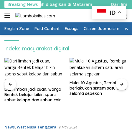
Skip
ndera merah putih dibagikan di Mataram
Breaking News
Dari limbah j
to
ID
content
English Zone
Paid Content
Essays
Citizen Journalism
Wow
Indeks masyarakat digital
Mulai 10 Agustus, Rembiga
berlakukan sistem satu arah
Dari limbah jadi cuan, warga
selama sepekan
Bentek belajar bikin spons
sabut kelapa dan sabun cair
News
,
West Nusa Tenggara
9 May 2024