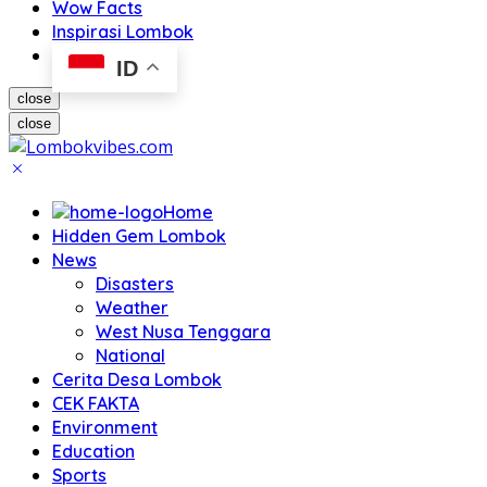
Wow Facts
Inspirasi Lombok
ID
close
close
Home
Hidden Gem Lombok
News
Disasters
Weather
West Nusa Tenggara
National
Cerita Desa Lombok
CEK FAKTA
Environment
Education
Sports