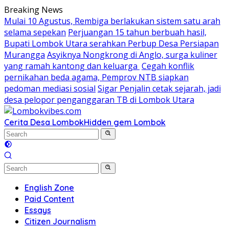
Skip
Breaking News
to
Mulai 10 Agustus, Rembiga berlakukan sistem satu arah
content
selama sepekan
Perjuangan 15 tahun berbuah hasil,
Bupati Lombok Utara serahkan Perbup Desa Persiapan
Murangga
Asyiknya Nongkrong di Anglo, surga kuliner
yang ramah kantong dan keluarga
Cegah konflik
pernikahan beda agama, Pemprov NTB siapkan
pedoman mediasi sosial
Sigar Penjalin cetak sejarah, jadi
desa pelopor penganggaran TB di Lombok Utara
Cerita Desa Lombok
Hidden gem Lombok
English Zone
Paid Content
Essays
Citizen Journalism