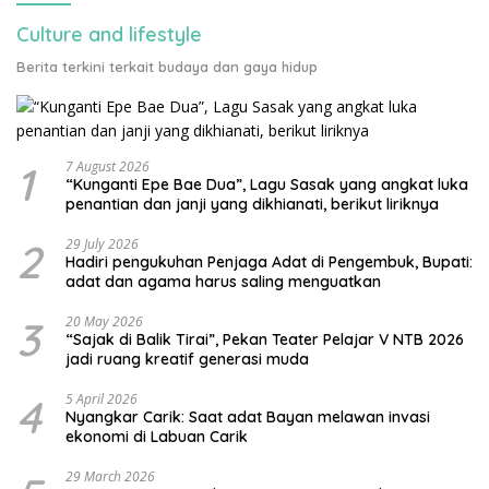
Culture and lifestyle
Berita terkini terkait budaya dan gaya hidup
1
7 August 2026
“Kunganti Epe Bae Dua”, Lagu Sasak yang angkat luka
penantian dan janji yang dikhianati, berikut liriknya
2
29 July 2026
Hadiri pengukuhan Penjaga Adat di Pengembuk, Bupati:
adat dan agama harus saling menguatkan
3
20 May 2026
“Sajak di Balik Tirai”, Pekan Teater Pelajar V NTB 2026
jadi ruang kreatif generasi muda
4
5 April 2026
Nyangkar Carik: Saat adat Bayan melawan invasi
ekonomi di Labuan Carik
29 March 2026