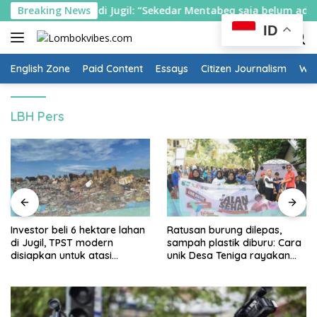
Skip
gunan TPST di Jugil: “Sekedar Mentabeq saja belum ada”
Breaking News
to
ID
content
English Zone
Paid Content
Essays
Citizen Journalism
Wow
LBH Pers
Investor beli 6 hektare lahan
Ratusan burung dilepas,
di Jugil, TPST modern
sampah plastik diburu: Cara
disiapkan untuk atasi
unik Desa Teniga rayakan
sampah Gili Trawangan
HUT ke-22