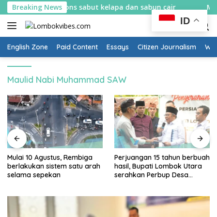
Skip
belajar bikin spons sabut kelapa dan sabun cair
Breaking News
Mulai 
to
ID
content
English Zone
Paid Content
Essays
Citizen Journalism
Wow
Maulid Nabi Muhammad SAW
Mulai 10 Agustus, Rembiga
Perjuangan 15 tahun berbuah
berlakukan sistem satu arah
hasil, Bupati Lombok Utara
selama sepekan
serahkan Perbup Desa
Persiapan Murangga