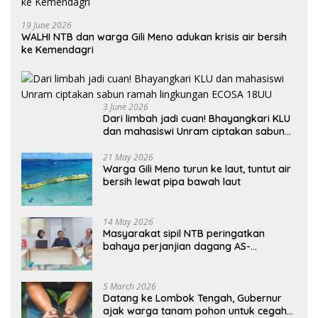
19 June 2026
WALHI NTB dan warga Gili Meno adukan krisis air bersih
ke Kemendagri
3 June 2026
Dari limbah jadi cuan! Bhayangkari KLU
dan mahasiswi Unram ciptakan sabun
ramah lingkungan ECOSA 18UU
21 May 2026
Warga Gili Meno turun ke laut, tuntut air
bersih lewat pipa bawah laut
14 May 2026
Masyarakat sipil NTB peringatkan
bahaya perjanjian dagang AS-
Indonesia: Mineral kritis, jangan
korbankan lingkungan dan warga lokal
5 March 2026
Datang ke Lombok Tengah, Gubernur
ajak warga tanam pohon untuk cegah