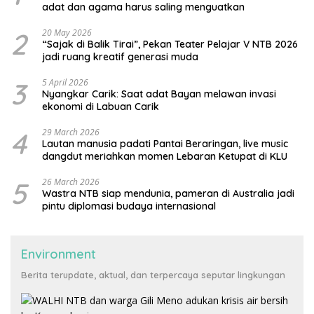
adat dan agama harus saling menguatkan
2
20 May 2026
“Sajak di Balik Tirai”, Pekan Teater Pelajar V NTB 2026
jadi ruang kreatif generasi muda
3
5 April 2026
Nyangkar Carik: Saat adat Bayan melawan invasi
ekonomi di Labuan Carik
4
29 March 2026
Lautan manusia padati Pantai Beraringan, live music
dangdut meriahkan momen Lebaran Ketupat di KLU
5
26 March 2026
Wastra NTB siap mendunia, pameran di Australia jadi
pintu diplomasi budaya internasional
Environment
Berita terupdate, aktual, dan terpercaya seputar lingkungan