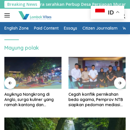
Skip
pati Lombok Utara serahkan Perbup Desa Persiapan Murangga
Breaking News
to
ID
content
English Zone
Paid Content
Essays
Citizen Journalism
Wow
Mayung polak
Asyiknya Nongkrong di
Cegah konflik pernikahan
Anglo, surga kuliner yang
beda agama, Pemprov NTB
ramah kantong dan
siapkan pedoman mediasi
keluarga
sosial