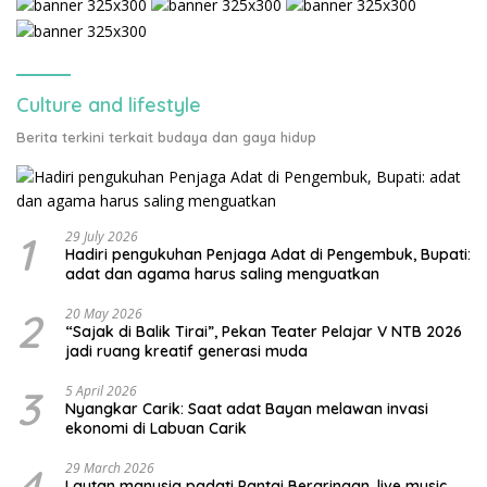
Culture and lifestyle
Berita terkini terkait budaya dan gaya hidup
1
29 July 2026
Hadiri pengukuhan Penjaga Adat di Pengembuk, Bupati:
adat dan agama harus saling menguatkan
2
20 May 2026
“Sajak di Balik Tirai”, Pekan Teater Pelajar V NTB 2026
jadi ruang kreatif generasi muda
3
5 April 2026
Nyangkar Carik: Saat adat Bayan melawan invasi
ekonomi di Labuan Carik
4
29 March 2026
Lautan manusia padati Pantai Beraringan, live music