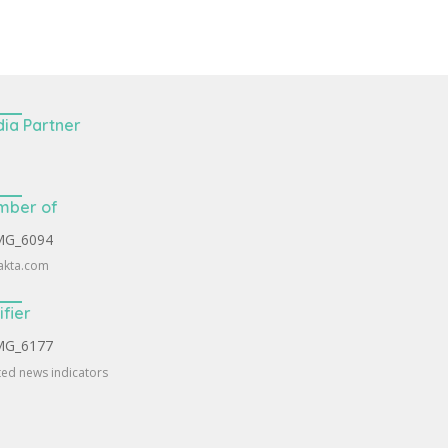
ia Partner
mber of
akta.com
ifier
ted news indicators