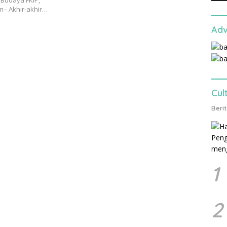
 Budaya FKIP,
m– Akhir-akhir…
Adv
Cul
Beri
1
2