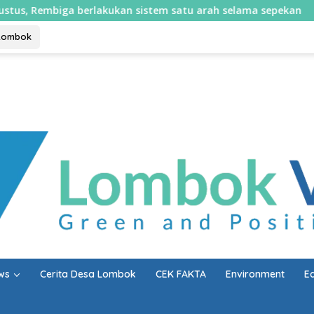
biga berlakukan sistem satu arah selama sepekan
Perj
Lombok
ws
Cerita Desa Lombok
CEK FAKTA
Environment
E