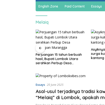
English Zone
Paid Content
Essays
Melaiq
ustus, Rembiga
Asyiknya
sistem satu arah
surga ku
Perjuangan 15 tahun berbuah
ekan
kantong
hasil, Bupati Lombok Utara
serahkan Perbup Desa
Persiapan Murangga
Essays
20 June 2025
Asal-usul terjadinya tradisi kawi
“Melaiq” di Lombok, apakah m
relevan?