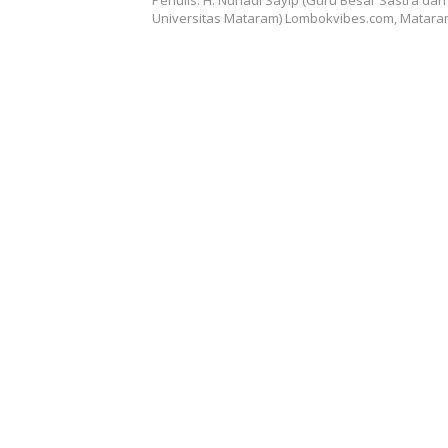
Penulis: H. Nuriadi Sayip (Guru Besar Sastra dan
Universitas Mataram) Lombokvibes.com, Matara