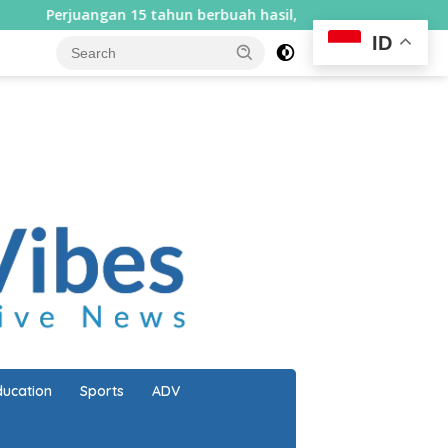
uangan 15 tahun berbuah hasil, Bupati Lombok Utara serahka
ID
close
ducation
Sports
ADV