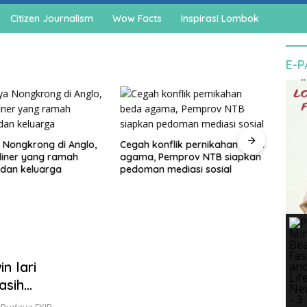
Citizen Journalism
Wow Facts
Inspirasi Lombok
E-
 Nongkrong di Anglo,
Cegah konflik pernikahan beda
Sigar
liner yang ramah
agama, Pemprov NTB siapkan
jadi 
 dan keluarga
pedoman mediasi sosial
peng
Utar
n lari
asih