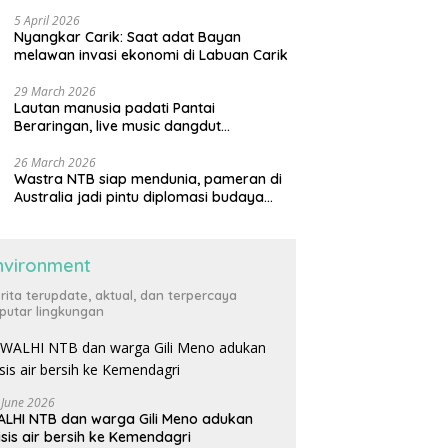
generasi muda
5 April 2026
Nyangkar Carik: Saat adat Bayan
melawan invasi ekonomi di Labuan Carik
29 March 2026
Lautan manusia padati Pantai
Beraringan, live music dangdut
meriahkan momen Lebaran Ketupat di
KLU
26 March 2026
Wastra NTB siap mendunia, pameran di
Australia jadi pintu diplomasi budaya
internasional
nvironment
rita terupdate, aktual, dan terpercaya
putar lingkungan
 June 2026
LHI NTB dan warga Gili Meno adukan
isis air bersih ke Kemendagri