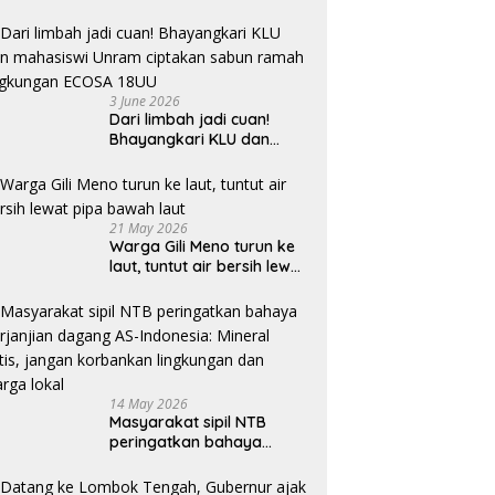
3 June 2026
Dari limbah jadi cuan!
Bhayangkari KLU dan
mahasiswi Unram ciptakan
sabun ramah lingkungan
ECOSA 18UU
21 May 2026
Warga Gili Meno turun ke
laut, tuntut air bersih lewat
pipa bawah laut
14 May 2026
Masyarakat sipil NTB
peringatkan bahaya
perjanjian dagang AS-
Indonesia: Mineral kritis,