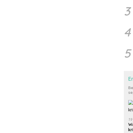
3
4
5
E
Be
se
19
WA
kr