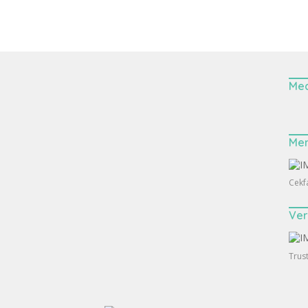
Med
Me
Cekf
Ver
Trus