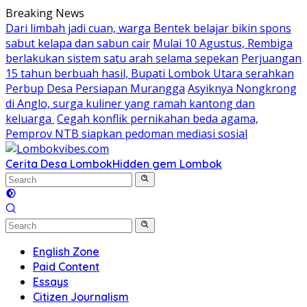
Skip
Breaking News
to
Dari limbah jadi cuan, warga Bentek belajar bikin spons
content
sabut kelapa dan sabun cair
Mulai 10 Agustus, Rembiga
berlakukan sistem satu arah selama sepekan
Perjuangan
15 tahun berbuah hasil, Bupati Lombok Utara serahkan
Perbup Desa Persiapan Murangga
Asyiknya Nongkrong
di Anglo, surga kuliner yang ramah kantong dan
keluarga
Cegah konflik pernikahan beda agama,
Pemprov NTB siapkan pedoman mediasi sosial
Cerita Desa Lombok
Hidden gem Lombok
English Zone
Paid Content
Essays
Citizen Journalism