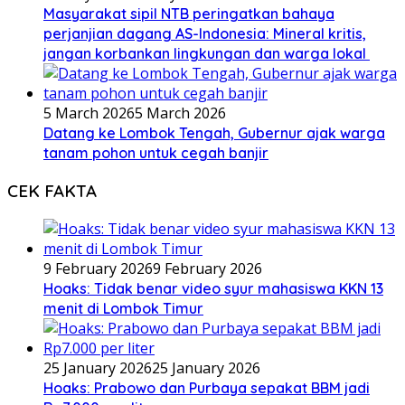
Masyarakat sipil NTB peringatkan bahaya
perjanjian dagang AS-Indonesia: Mineral kritis,
jangan korbankan lingkungan dan warga lokal
5 March 2026
5 March 2026
Datang ke Lombok Tengah, Gubernur ajak warga
tanam pohon untuk cegah banjir
CEK FAKTA
9 February 2026
9 February 2026
Hoaks: Tidak benar video syur mahasiswa KKN 13
menit di Lombok Timur
25 January 2026
25 January 2026
Hoaks: Prabowo dan Purbaya sepakat BBM jadi