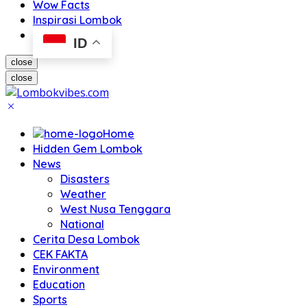
Wow Facts
Inspirasi Lombok
ID
close
close
Home
Hidden Gem Lombok
News
Disasters
Weather
West Nusa Tenggara
National
Cerita Desa Lombok
CEK FAKTA
Environment
Education
Sports