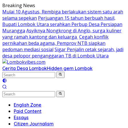
Skip
Breaking News
to
Mulai 10 Agustus, Rembiga berlakukan sistem satu arah
content
selama sepekan
Perjuangan 15 tahun berbuah hasil,
Bupati Lombok Utara serahkan Perbup Desa Persiapan
Murangga
Asyiknya Nongkrong di Anglo, surga kuliner
yang ramah kantong dan keluarga
Cegah konflik
pernikahan beda agama, Pemprov NTB siapkan
pedoman mediasi sosial
Sigar Penjalin cetak sejarah, jadi
desa pelopor penganggaran TB di Lombok Utara
Cerita Desa Lombok
Hidden gem Lombok
English Zone
Paid Content
Essays
Citizen Journalism