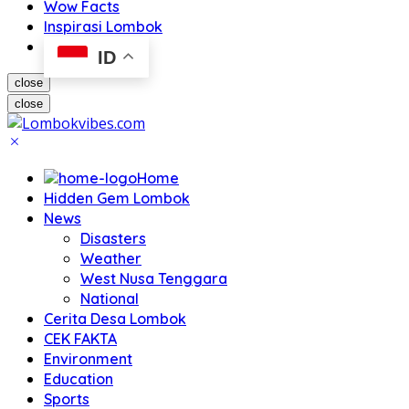
Wow Facts
Inspirasi Lombok
ID
close
close
Home
Hidden Gem Lombok
News
Disasters
Weather
West Nusa Tenggara
National
Cerita Desa Lombok
CEK FAKTA
Environment
Education
Sports