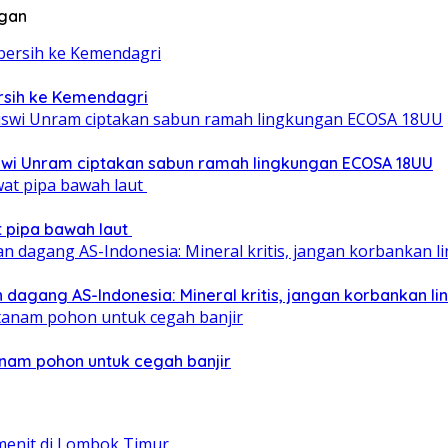
ngan
ersih ke Kemendagri
iswi Unram ciptakan sabun ramah lingkungan ECOSA 18UU
at pipa bawah laut
 dagang AS-Indonesia: Mineral kritis, jangan korbankan l
nam pohon untuk cegah banjir