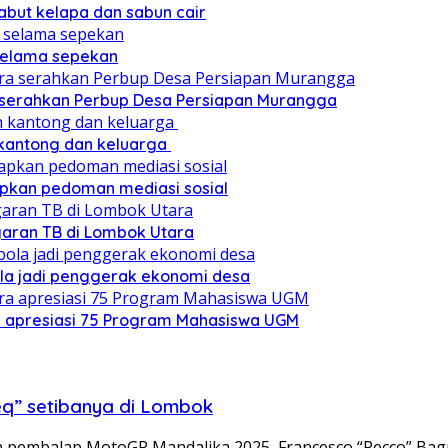
sabut kelapa dan sabun cair
 selama sepekan
a serahkan Perbup Desa Persiapan Murangga
 kantong dan keluarga
pkan pedoman mediasi sosial
ggaran TB di Lombok Utara
ola jadi penggerak ekonomi desa
a apresiasi 75 Program Mahasiswa UGM
eq” setibanya di Lombok
pembalap MotoGP Mandalika 2025, Francesco “Pecco” Bag