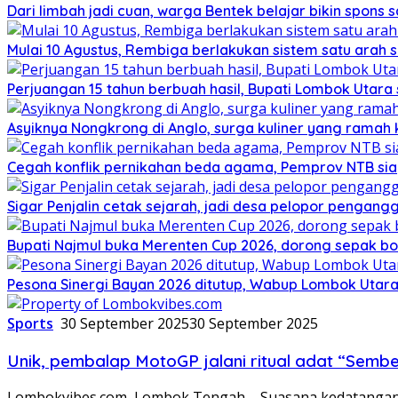
Dari limbah jadi cuan, warga Bentek belajar bikin spons 
Mulai 10 Agustus, Rembiga berlakukan sistem satu arah
Perjuangan 15 tahun berbuah hasil, Bupati Lombok Utar
Asyiknya Nongkrong di Anglo, surga kuliner yang ramah
Cegah konflik pernikahan beda agama, Pemprov NTB sia
Sigar Penjalin cetak sejarah, jadi desa pelopor pengan
Bupati Najmul buka Merenten Cup 2026, dorong sepak b
Pesona Sinergi Bayan 2026 ditutup, Wabup Lombok Utar
Sports
30 September 2025
30 September 2025
Unik, pembalap MotoGP jalani ritual adat “Semb
Lombokvibes.com, Lombok Tengah – Suasana kedatangan 