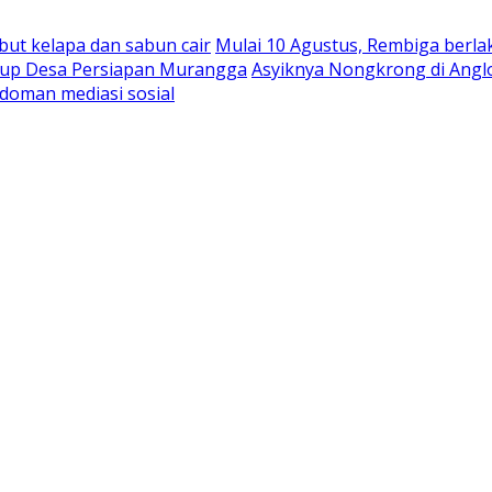
abut kelapa dan sabun cair
Mulai 10 Agustus, Rembiga berla
rbup Desa Persiapan Murangga
Asyiknya Nongkrong di Angl
doman mediasi sosial