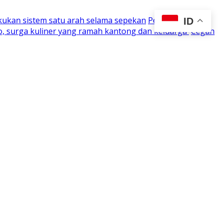
kukan sistem satu arah selama sepekan
Perjuangan 15
ID
o, surga kuliner yang ramah kantong dan keluarga
Cegah