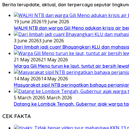
Berita terupdate, aktual, dan terpercaya seputar lingku
19 June 2026
19 June 2026
WALHI NTB dan warga Gili Meno adukan krisis air b
3 June 2026
3 June 2026
Dari limbah jadi cuan! Bhayangkari KLU dan mahas
21 May 2026
21 May 2026
Warga Gili Meno turun ke laut, tuntut air bersih lew
14 May 2026
14 May 2026
Masyarakat sipil NTB peringatkan bahaya perjanjian
5 March 2026
5 March 2026
Datang ke Lombok Tengah, Gubernur ajak warga ta
CEK FAKTA