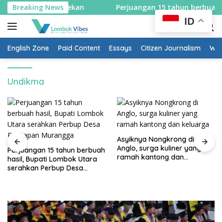
Skip
 selama sepekan
Breaking News
Perjuangan 15 tahun berbuah hasil, 
to
ID
content
English Zone
Paid Content
Essays
Citizen Journalism
Wow
Undikma
Asyiknya Nongkrong di
Anglo, surga kuliner yang
Perjuangan 15 tahun berbuah
ramah kantong dan
hasil, Bupati Lombok Utara
keluarga
serahkan Perbup Desa
Persiapan Murangga