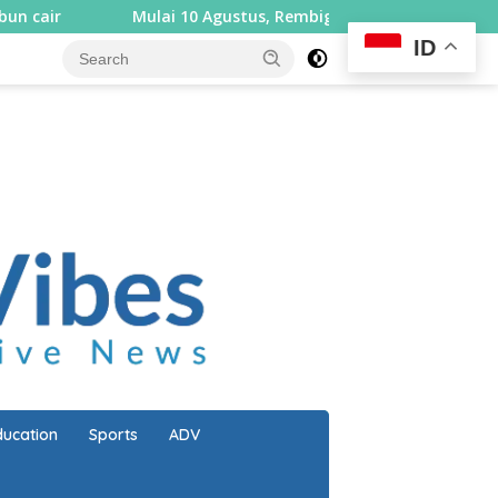
Mulai 10 Agustus, Rembiga berlakukan sistem satu arah sel
ID
close
ducation
Sports
ADV