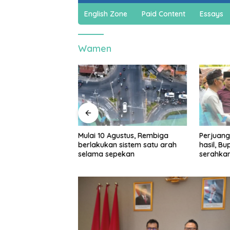
English Zone
Paid Content
Essays
Wamen
jadi cuan, warga
Mulai 10 Agustus, Rembiga
Perjuang
ar bikin spons
berlakukan sistem satu arah
hasil, B
a dan sabun cair
selama sepekan
serahka
Persiap