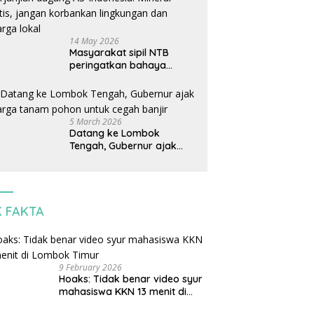
14 May 2026
Masyarakat sipil NTB
peringatkan bahaya
perjanjian dagang AS-
Indonesia: Mineral kritis,
jangan korbankan
lingkungan dan warga
5 March 2026
lokal
Datang ke Lombok
Tengah, Gubernur ajak
warga tanam pohon untuk
cegah banjir
K FAKTA
9 February 2026
Hoaks: Tidak benar video syur
mahasiswa KKN 13 menit di
Lombok Timur