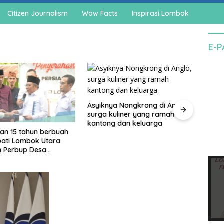
Citizen Journalism
Wow Facts
Inspirasi Lombok
E-
Asyiknya Nongkrong di Anglo,
surga kuliner yang ramah
kantong dan keluarga
an 15 tahun berbuah
Cegah
upati Lombok Utara
agam
n Perbup Desa
pedo
an Murangga