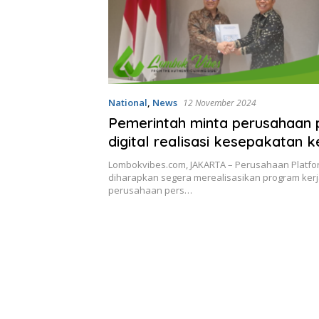
National
,
News
12 November 2024
Pemerintah minta perusahaan 
digital realisasi kesepakatan k
dengan media
Lombokvibes.com, JAKARTA – Perusahaan Platfor
diharapkan segera merealisasikan program ker
perusahaan pers…