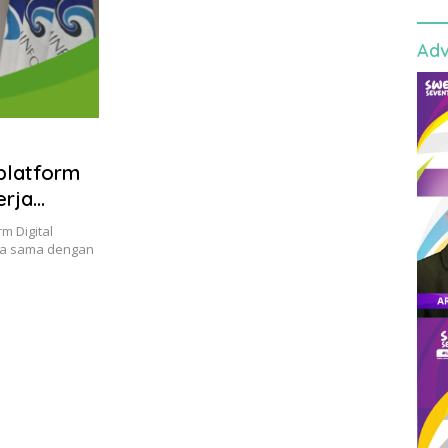
Adv
platform
erja
m Digital
ja sama dengan