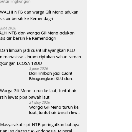
putar lingkungan
 June 2026
LHI NTB dan warga Gili Meno adukan
isis air bersih ke Kemendagri
3 June 2026
Dari limbah jadi cuan!
Bhayangkari KLU dan
mahasiswi Unram ciptakan
sabun ramah lingkungan
ECOSA 18UU
21 May 2026
Warga Gili Meno turun ke
laut, tuntut air bersih lewat
pipa bawah laut