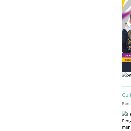
Cul
Beri