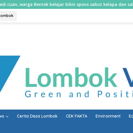
a Bentek belajar bikin spons sabut kelapa dan sabun cair
Lombok
ws
Cerita Desa Lombok
CEK FAKTA
Environment
E