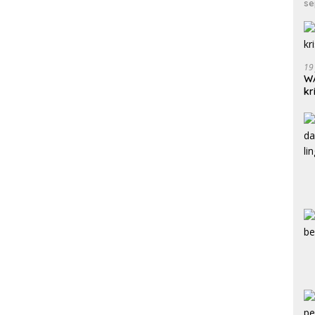
se
19
WA
kr