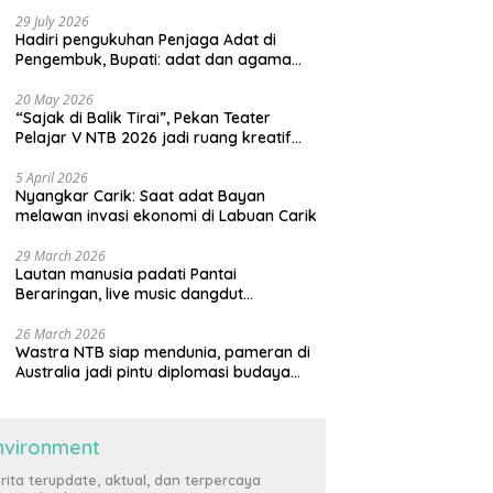
29 July 2026
Hadiri pengukuhan Penjaga Adat di
Pengembuk, Bupati: adat dan agama
harus saling menguatkan
20 May 2026
“Sajak di Balik Tirai”, Pekan Teater
Pelajar V NTB 2026 jadi ruang kreatif
generasi muda
5 April 2026
Nyangkar Carik: Saat adat Bayan
melawan invasi ekonomi di Labuan Carik
29 March 2026
Lautan manusia padati Pantai
Beraringan, live music dangdut
meriahkan momen Lebaran Ketupat di
KLU
26 March 2026
Wastra NTB siap mendunia, pameran di
Australia jadi pintu diplomasi budaya
internasional
nvironment
rita terupdate, aktual, dan terpercaya