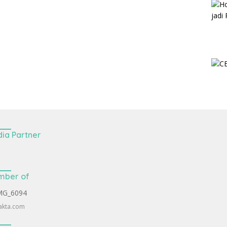
ia Partner
mber of
akta.com