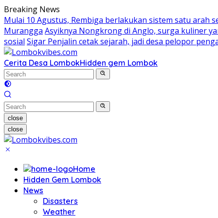
Skip
Breaking News
to
Mulai 10 Agustus, Rembiga berlakukan sistem satu arah 
content
Murangga
Asyiknya Nongkrong di Anglo, surga kuliner 
sosial
Sigar Penjalin cetak sejarah, jadi desa pelopor pe
Cerita Desa Lombok
Hidden gem Lombok
close
close
Home
Hidden Gem Lombok
News
Disasters
Weather