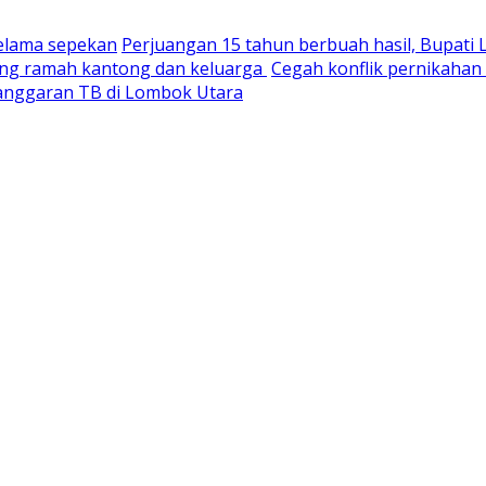
selama sepekan
Perjuangan 15 tahun berbuah hasil, Bupati
yang ramah kantong dan keluarga
Cegah konflik pernikaha
nganggaran TB di Lombok Utara