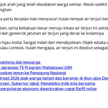
njuk arah yang telah disediakan warga sekitar. Meski sediki
angkan.
a perlu berjalan kaki menyusuri hutan tempat air terjun ber
n, serta bebatuan besar menuju lokasi air terjun ini seki
i dan gemercik jatuhan air terjun yang deras ke kolamnya.
 hijau toska. Sangat indah dan menakjubkan. Objek wisata a
lau Lombok. Itulah mengapa, air terjun ini disebut sebagai 
 kantong dan keluarga
a apresiasi 75 Program Mahasiswa UGM
mosikan tenun ke Panggung Nasional
treet 2026 ajak warga tampil dan bersinar di Alun-alun D
sen, Gubernur Iqbal: Mandalika milik kita bersama
 perputaran ekonomi diperkirakan capai Rp95 miliar