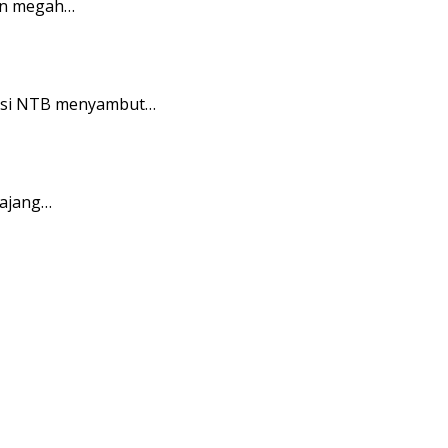
on megah…
insi NTB menyambut…
 ajang…