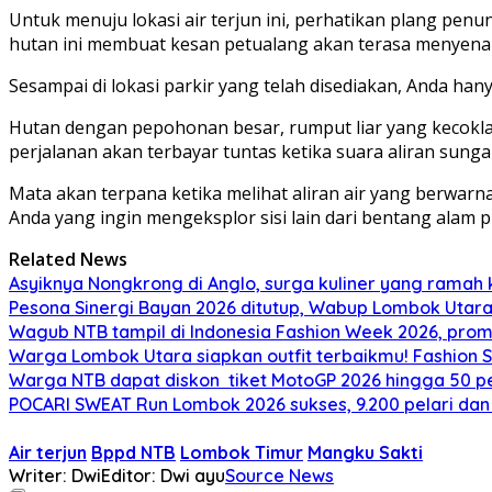
Untuk menuju lokasi air terjun ini, perhatikan plang penu
hutan ini membuat kesan petualang akan terasa menyen
Sesampai di lokasi parkir yang telah disediakan, Anda hany
Hutan dengan pepohonan besar, rumput liar yang kecoklata
perjalanan akan terbayar tuntas ketika suara aliran sunga
Mata akan terpana ketika melihat aliran air yang berwarna
Anda yang ingin mengeksplor sisi lain dari bentang alam pu
Related News
Asyiknya Nongkrong di Anglo, surga kuliner yang ramah
Pesona Sinergi Bayan 2026 ditutup, Wabup Lombok Utar
Wagub NTB tampil di Indonesia Fashion Week 2026, pro
Warga Lombok Utara siapkan outfit terbaikmu! Fashion S
Warga NTB dapat diskon tiket MotoGP 2026 hingga 50 per
POCARI SWEAT Run Lombok 2026 sukses, 9.200 pelari dan
Air terjun
Bppd NTB
Lombok Timur
Mangku Sakti
Writer: Dwi
Editor: Dwi ayu
Source News