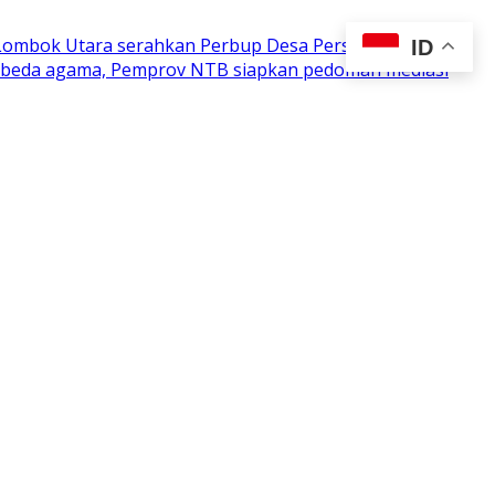
 Lombok Utara serahkan Perbup Desa Persiapan
ID
n beda agama, Pemprov NTB siapkan pedoman mediasi