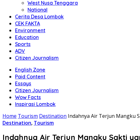
West Nusa Tenggara
National
Cerita Desa Lombok
CEK FAKTA
Environment
Education
Sports
ADV
Citizen Journalism
English Zone
Paid Content
Essays
Citizen Journalism
Wow Facts
Inspirasi Lombok
Home
Tourism
Destination
Indahnya Air Terjun Mangku S
Destination
,
Tourism
Indahnya Air Terjun Mangku Sakti y