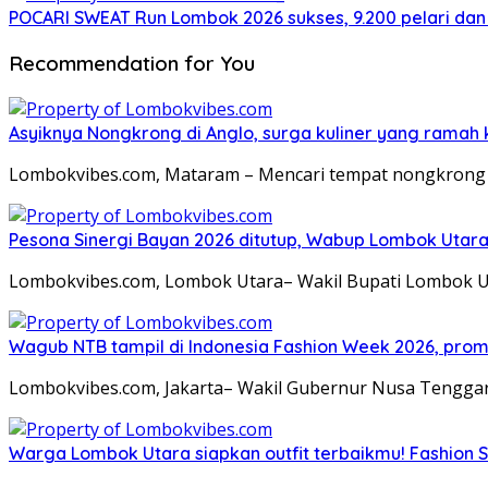
POCARI SWEAT Run Lombok 2026 sukses, 9.200 pelari dan
Recommendation for You
Asyiknya Nongkrong di Anglo, surga kuliner yang ramah
Lombokvibes.com, Mataram – Mencari tempat nongkrong 
Pesona Sinergi Bayan 2026 ditutup, Wabup Lombok Utar
Lombokvibes.com, Lombok Utara– Wakil Bupati Lombok U
Wagub NTB tampil di Indonesia Fashion Week 2026, pro
Lombokvibes.com, Jakarta– Wakil Gubernur Nusa Tenggara
Warga Lombok Utara siapkan outfit terbaikmu! Fashion S