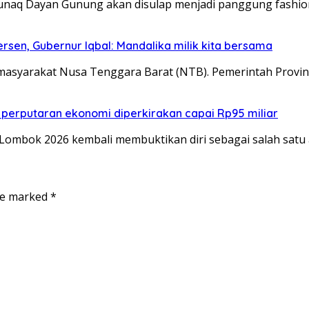
Tunaq Dayan Gunung akan disulap menjadi panggung fashi
sen, Gubernur Iqbal: Mandalika milik kita bersama
masyarakat Nusa Tenggara Barat (NTB). Pemerintah Prov
 perputaran ekonomi diperkirakan capai Rp95 miliar
mbok 2026 kembali membuktikan diri sebagai salah satu
are marked
*