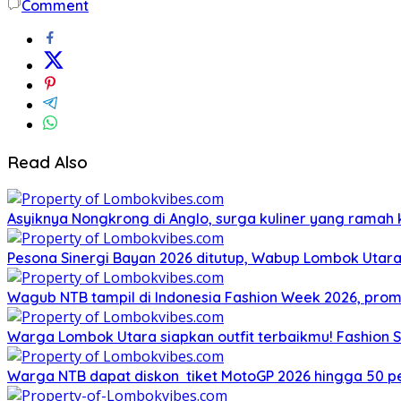
Comment
Read Also
Asyiknya Nongkrong di Anglo, surga kuliner yang ramah
Pesona Sinergi Bayan 2026 ditutup, Wabup Lombok Utar
Wagub NTB tampil di Indonesia Fashion Week 2026, pro
Warga Lombok Utara siapkan outfit terbaikmu! Fashion S
Warga NTB dapat diskon tiket MotoGP 2026 hingga 50 per