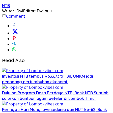
NTB
Writer: Dwi
Editor: Dwi ayu
Comment
Read Also
Investasi NTB tembus Rp33,73 triliun, UMKM jadi
penopang pertumbuhan ekonomi
Dukung Program Desa Berdaya NTB, Bank NTB Syariah
salurkan bantuan ayam petelur di Lombok Timur
Peringati Hari Mangrove sedunia dan HUT ke-62, Bank