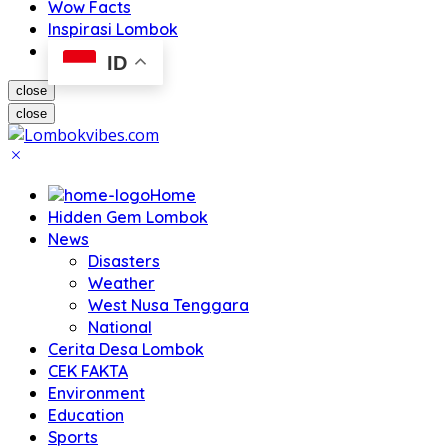
Wow Facts
Inspirasi Lombok
ID
close
close
Home
Hidden Gem Lombok
News
Disasters
Weather
West Nusa Tenggara
National
Cerita Desa Lombok
CEK FAKTA
Environment
Education
Sports