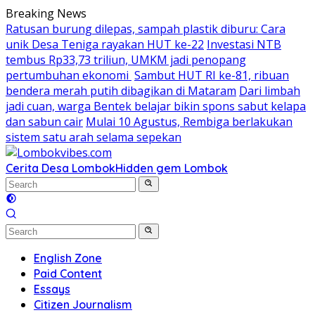
Skip
Breaking News
to
Ratusan burung dilepas, sampah plastik diburu: Cara
content
unik Desa Teniga rayakan HUT ke-22
Investasi NTB
tembus Rp33,73 triliun, UMKM jadi penopang
pertumbuhan ekonomi
Sambut HUT RI ke-81, ribuan
bendera merah putih dibagikan di Mataram
Dari limbah
jadi cuan, warga Bentek belajar bikin spons sabut kelapa
dan sabun cair
Mulai 10 Agustus, Rembiga berlakukan
sistem satu arah selama sepekan
Cerita Desa Lombok
Hidden gem Lombok
English Zone
Paid Content
Essays
Citizen Journalism