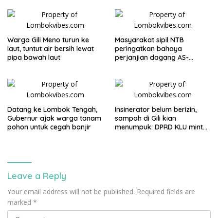
ECOSA 18UU
Warga Gili Meno turun ke
Masyarakat sipil NTB
laut, tuntut air bersih lewat
peringatkan bahaya
pipa bawah laut
perjanjian dagang AS-
Indonesia: Mineral kritis,
jangan korbankan
lingkungan dan warga lokal
Datang ke Lombok Tengah,
Insinerator belum berizin,
Gubernur ajak warga tanam
sampah di Gili kian
pohon untuk cegah banjir
menumpuk: DPRD KLU minta
kapal angkut segera
disiapkan
Leave a Reply
Your email address will not be published.
Required fields are
marked
*