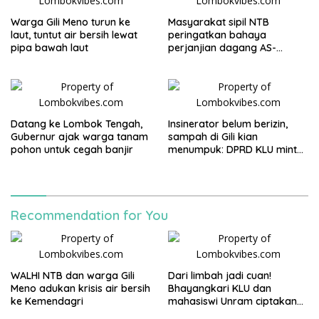
Warga Gili Meno turun ke
Masyarakat sipil NTB
laut, tuntut air bersih lewat
peringatkan bahaya
pipa bawah laut
perjanjian dagang AS-
Indonesia: Mineral kritis,
jangan korbankan
lingkungan dan warga lokal
Datang ke Lombok Tengah,
Insinerator belum berizin,
Gubernur ajak warga tanam
sampah di Gili kian
pohon untuk cegah banjir
menumpuk: DPRD KLU minta
kapal angkut segera
disiapkan
Recommendation for You
WALHI NTB dan warga Gili
Dari limbah jadi cuan!
Meno adukan krisis air bersih
Bhayangkari KLU dan
ke Kemendagri
mahasiswi Unram ciptakan
sabun ramah lingkungan