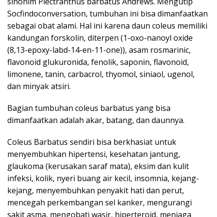
sinonim Plectranthus barbatus Andrews. Mengutip
Socfindoconversation, tumbuhan ini bisa dimanfaatkan
sebagai obat alami. Hal ini karena daun coleus memiliki
kandungan forskolin, diterpen (1-oxo-nanoyl oxide
(8,13-epoxy-labd-14-en-11-one)), asam rosmarinic,
flavonoid glukuronida, fenolik, saponin, flavonoid,
limonene, tanin, carbacrol, thyomol, siniaol, ugenol,
dan minyak atsiri.
Bagian tumbuhan coleus barbatus yang bisa
dimanfaatkan adalah akar, batang, dan daunnya.
Coleus Barbatus sendiri bisa berkhasiat untuk
menyembuhkan hipertensi, kesehatan jantung,
glaukoma (kerusakan saraf mata), eksim dan kulit
infeksi, kolik, nyeri buang air kecil, insomnia, kejang-
kejang, menyembuhkan penyakit hati dan perut,
mencegah perkembangan sel kanker, mengurangi
sakit asma, mengobati wasir, hiperteroid, menjaga