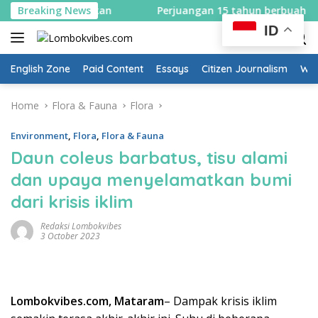
Skip
Breaking News
Perjuangan 15 tahun berbuah hasil, Bupati Lombok Ut
to
ID
content
English Zone
Paid Content
Essays
Citizen Journalism
Wow
Home
Flora & Fauna
Flora
Environment
,
Flora
,
Flora & Fauna
Daun coleus barbatus, tisu alami
dan upaya menyelamatkan bumi
dari krisis iklim
Redaksi Lombokvibes
3 October 2023
Lombokvibes.com, Mataram
– Dampak krisis iklim