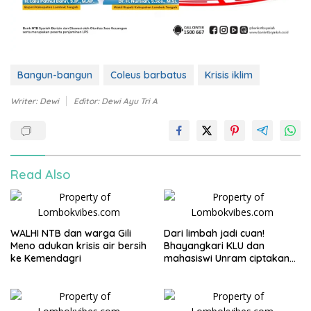
Bangun-bangun
Coleus barbatus
Krisis iklim
Writer: Dewi
Editor: Dewi Ayu Tri A
Read Also
WALHI NTB dan warga Gili
Dari limbah jadi cuan!
Meno adukan krisis air bersih
Bhayangkari KLU dan
ke Kemendagri
mahasiswi Unram ciptakan
sabun ramah lingkungan
ECOSA 18UU