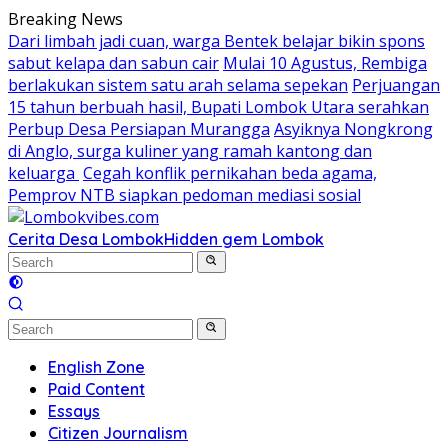
Skip
Breaking News
to
Dari limbah jadi cuan, warga Bentek belajar bikin spons
content
sabut kelapa dan sabun cair
Mulai 10 Agustus, Rembiga
berlakukan sistem satu arah selama sepekan
Perjuangan
15 tahun berbuah hasil, Bupati Lombok Utara serahkan
Perbup Desa Persiapan Murangga
Asyiknya Nongkrong
di Anglo, surga kuliner yang ramah kantong dan
keluarga
Cegah konflik pernikahan beda agama,
Pemprov NTB siapkan pedoman mediasi sosial
Cerita Desa Lombok
Hidden gem Lombok
English Zone
Paid Content
Essays
Citizen Journalism