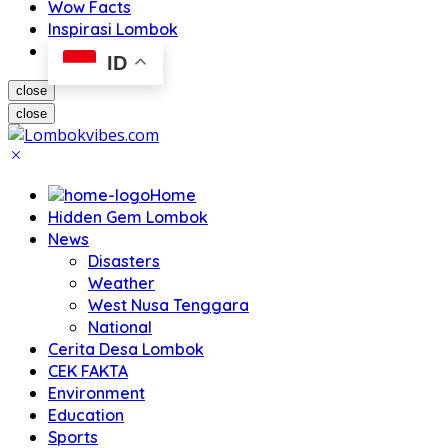
Wow Facts
Inspirasi Lombok
ID
close
close
Home
Hidden Gem Lombok
News
Disasters
Weather
West Nusa Tenggara
National
Cerita Desa Lombok
CEK FAKTA
Environment
Education
Sports