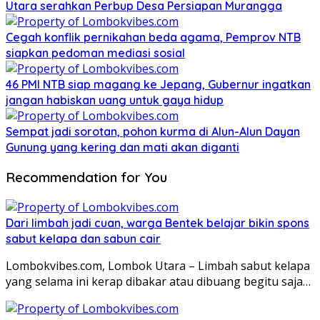
Utara serahkan Perbup Desa Persiapan Murangga
Cegah konflik pernikahan beda agama, Pemprov NTB
siapkan pedoman mediasi sosial
46 PMI NTB siap magang ke Jepang, Gubernur ingatkan
jangan habiskan uang untuk gaya hidup
Sempat jadi sorotan, pohon kurma di Alun-Alun Dayan
Gunung yang kering dan mati akan diganti
Recommendation for You
Dari limbah jadi cuan, warga Bentek belajar bikin spons
sabut kelapa dan sabun cair
Lombokvibes.com, Lombok Utara – Limbah sabut kelapa
yang selama ini kerap dibakar atau dibuang begitu saja…