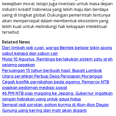
kewajiban moral, tetapi juga investasi untuk masa depan
industri kreatif Indonesia yang lebih maju dan berdaya
saing di tingkat global. Dukungan pemerintah tentunya
akan mempercepat dalam membentuk ekosistem yang
lebih kuat untuk melindungi hak kekayaan intelektual
tersebut.
Related News
Dari limbah jadi cuan, warga Bentek belajar bikin spons
sabut kelapa dan sabun cair
Mulai 10 Agustus, Rembiga berlakukan sistem satu arah
selama sepekan
Perjuangan 15 tahun berbuah hasil, Bupati Lombok
Utara serahkan Perbup Desa Persiapan Murangga
Cegah konflik pernikahan beda agama, Pemprov NTB
siapkan pedoman mediasi sosial
46 PMI NTB siap magang ke Jepang, Gubernur ingatkan
jangan habiskan uang untuk gaya hidup
Sempat jadi sorotan, pohon kurma di Alun-Alun Dayan
Gunung yang kering dan mati akan diganti