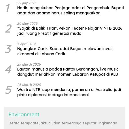
1
29 July 2026
Hadiri pengukuhan Penjaga Adat di Pengembuk, Bupati:
adat dan agama harus saling menguatkan
2
20 May 2026
“Sajak di Balik Tirai”, Pekan Teater Pelajar V NTB 2026
jadi ruang kreatif generasi muda
3
5 April 2026
Nyangkar Carik: Saat adat Bayan melawan invasi
ekonomi di Labuan Carik
4
29 March 2026
Lautan manusia padati Pantai Beraringan, live music
dangdut meriahkan momen Lebaran Ketupat di KLU
5
26 March 2026
Wastra NTB siap mendunia, pameran di Australia jadi
pintu diplomasi budaya internasional
Environment
Berita terupdate, aktual, dan terpercaya seputar lingkungan