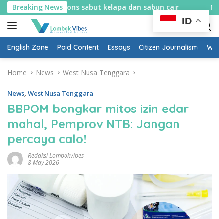
Skip
ar bikin spons sabut kelapa dan sabun cair
Breaking News
Mulai 10 Ag
to
ID
content
English Zone
Paid Content
Essays
Citizen Journalism
Wow
Home
News
West Nusa Tenggara
News
,
West Nusa Tenggara
BBPOM bongkar mitos izin edar
mahal, Pemprov NTB: Jangan
percaya calo!
Redaksi Lombokvibes
8 May 2026