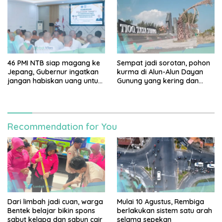
Sempat jadi sorotan, pohon
46 PMI NTB siap magang ke
kurma di Alun-Alun Dayan
Jepang, Gubernur ingatkan
Gunung yang kering dan
jangan habiskan uang untuk
mati akan diganti
gaya hidup
Recommendation for You
Dari limbah jadi cuan, warga
Mulai 10 Agustus, Rembiga
Bentek belajar bikin spons
berlakukan sistem satu arah
sabut kelapa dan sabun cair
selama sepekan