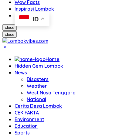
Wow Facts
Inspirasi Lombok
ID
close
close
Home
Hidden Gem Lombok
News
Disasters
Weather
West Nusa Tenggara
National
Cerita Desa Lombok
CEK FAKTA
Environment
Education
Sports