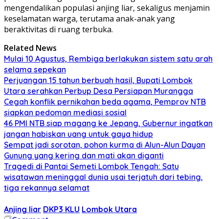
mengendalikan populasi anjing liar, sekaligus menjamin
keselamatan warga, terutama anak-anak yang
beraktivitas di ruang terbuka.
Related News
Mulai 10 Agustus, Rembiga berlakukan sistem satu arah
selama sepekan
Perjuangan 15 tahun berbuah hasil, Bupati Lombok
Utara serahkan Perbup Desa Persiapan Murangga
Cegah konflik pernikahan beda agama, Pemprov NTB
siapkan pedoman mediasi sosial
46 PMI NTB siap magang ke Jepang, Gubernur ingatkan
jangan habiskan uang untuk gaya hidup
Sempat jadi sorotan, pohon kurma di Alun-Alun Dayan
Gunung yang kering dan mati akan diganti
Tragedi di Pantai Semeti Lombok Tengah: Satu
wisatawan meninggal dunia usai terjatuh dari tebing,
tiga rekannya selamat
Anjing liar
DKP3 KLU
Lombok Utara