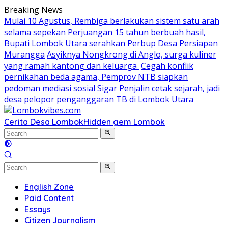
Skip
Breaking News
to
Mulai 10 Agustus, Rembiga berlakukan sistem satu arah
content
selama sepekan
Perjuangan 15 tahun berbuah hasil,
Bupati Lombok Utara serahkan Perbup Desa Persiapan
Murangga
Asyiknya Nongkrong di Anglo, surga kuliner
yang ramah kantong dan keluarga
Cegah konflik
pernikahan beda agama, Pemprov NTB siapkan
pedoman mediasi sosial
Sigar Penjalin cetak sejarah, jadi
desa pelopor penganggaran TB di Lombok Utara
Cerita Desa Lombok
Hidden gem Lombok
English Zone
Paid Content
Essays
Citizen Journalism