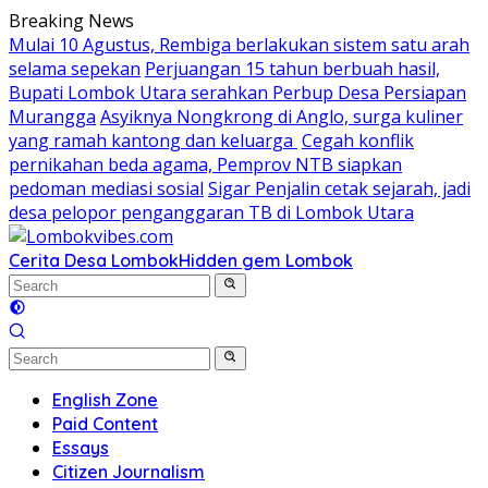
Skip
Breaking News
to
Mulai 10 Agustus, Rembiga berlakukan sistem satu arah
content
selama sepekan
Perjuangan 15 tahun berbuah hasil,
Bupati Lombok Utara serahkan Perbup Desa Persiapan
Murangga
Asyiknya Nongkrong di Anglo, surga kuliner
yang ramah kantong dan keluarga
Cegah konflik
pernikahan beda agama, Pemprov NTB siapkan
pedoman mediasi sosial
Sigar Penjalin cetak sejarah, jadi
desa pelopor penganggaran TB di Lombok Utara
Cerita Desa Lombok
Hidden gem Lombok
English Zone
Paid Content
Essays
Citizen Journalism