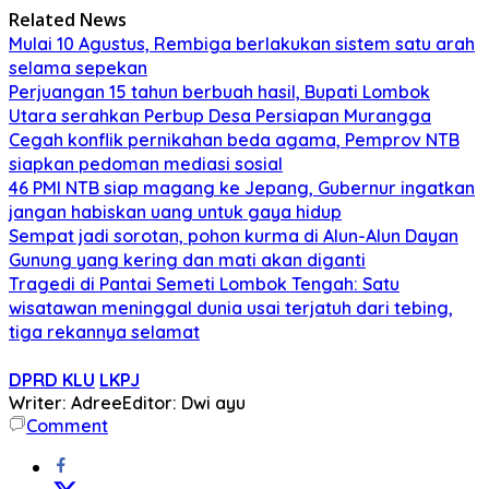
Related News
Mulai 10 Agustus, Rembiga berlakukan sistem satu arah
selama sepekan
Perjuangan 15 tahun berbuah hasil, Bupati Lombok
Utara serahkan Perbup Desa Persiapan Murangga
Cegah konflik pernikahan beda agama, Pemprov NTB
siapkan pedoman mediasi sosial
46 PMI NTB siap magang ke Jepang, Gubernur ingatkan
jangan habiskan uang untuk gaya hidup
Sempat jadi sorotan, pohon kurma di Alun-Alun Dayan
Gunung yang kering dan mati akan diganti
Tragedi di Pantai Semeti Lombok Tengah: Satu
wisatawan meninggal dunia usai terjatuh dari tebing,
tiga rekannya selamat
DPRD KLU
LKPJ
Writer: Adree
Editor: Dwi ayu
Comment