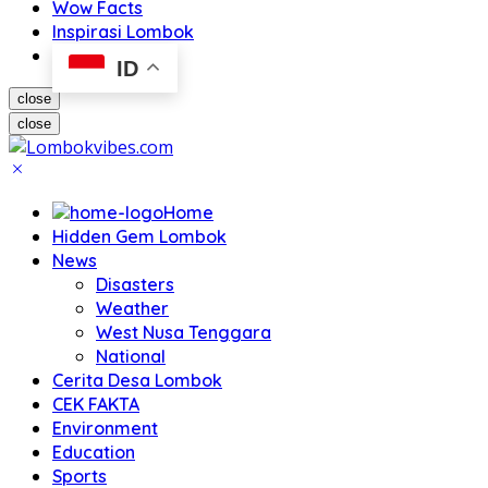
Wow Facts
Inspirasi Lombok
ID
close
close
Home
Hidden Gem Lombok
News
Disasters
Weather
West Nusa Tenggara
National
Cerita Desa Lombok
CEK FAKTA
Environment
Education
Sports