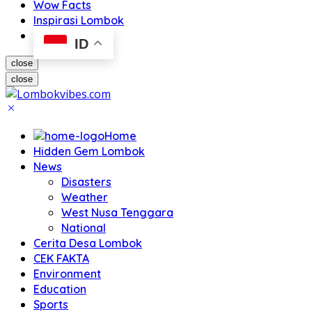
Wow Facts
Inspirasi Lombok
ID
close
close
Home
Hidden Gem Lombok
News
Disasters
Weather
West Nusa Tenggara
National
Cerita Desa Lombok
CEK FAKTA
Environment
Education
Sports