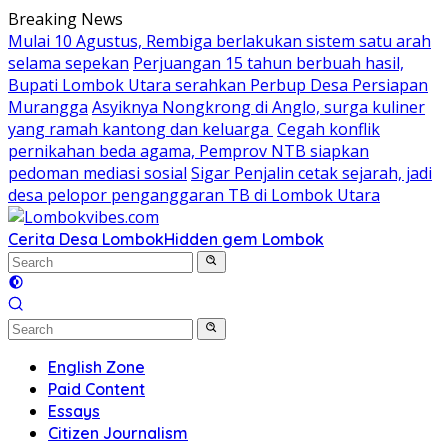
Skip
Breaking News
to
Mulai 10 Agustus, Rembiga berlakukan sistem satu arah
content
selama sepekan
Perjuangan 15 tahun berbuah hasil,
Bupati Lombok Utara serahkan Perbup Desa Persiapan
Murangga
Asyiknya Nongkrong di Anglo, surga kuliner
yang ramah kantong dan keluarga
Cegah konflik
pernikahan beda agama, Pemprov NTB siapkan
pedoman mediasi sosial
Sigar Penjalin cetak sejarah, jadi
desa pelopor penganggaran TB di Lombok Utara
Cerita Desa Lombok
Hidden gem Lombok
English Zone
Paid Content
Essays
Citizen Journalism