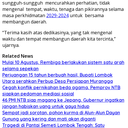
sungguh-sungguh mencurahkan perhatian, tidak
mengenal tempat, waktu, tenaga dan pikirannya selama
masa perkhidmatan
2029-2024
untuk bersama
membangun daerah.
“Terima kasih atas dedikasinya, yang tak mengenal
waktu dan tempat membangun daerah kita tercinta,”
ujarnya.
Related News
Mulai 10 Agustus, Rembiga berlakukan sistem satu arah
selama sepekan
Perjuangan 15 tahun berbuah hasil, Bupati Lombok
Utara serahkan Perbup Desa Persiapan Murangga
Cegah konflik pernikahan beda agama, Pemprov NTB
siapkan pedoman mediasi sosial
46 PMI NTB siap magang ke Jepang, Gubernur ingatkan
jangan habiskan uang untuk gaya hidup
Sempat jadi sorotan, pohon kurma di Alun-Alun Dayan
Gunung yang kering dan mati akan diganti
Tragedi di Pantai Semeti Lombok Tengah: Satu