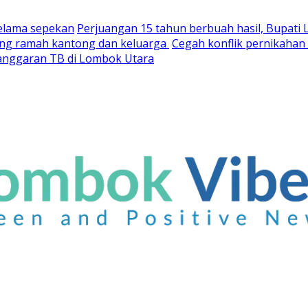
selama sepekan
Perjuangan 15 tahun berbuah hasil, Bupati
yang ramah kantong dan keluarga
Cegah konflik pernikaha
nganggaran TB di Lombok Utara