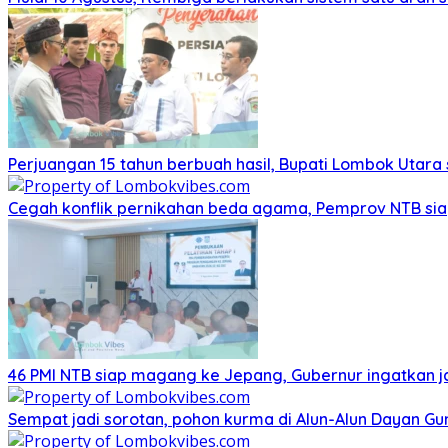
Perjuangan 15 tahun berbuah hasil, Bupati Lombok Utar
Cegah konflik pernikahan beda agama, Pemprov NTB sia
46 PMI NTB siap magang ke Jepang, Gubernur ingatkan j
Sempat jadi sorotan, pohon kurma di Alun-Alun Dayan Gu