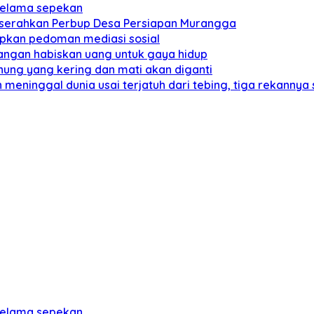
 selama sepekan
a serahkan Perbup Desa Persiapan Murangga
pkan pedoman mediasi sosial
angan habiskan uang untuk gaya hidup
nung yang kering dan mati akan diganti
meninggal dunia usai terjatuh dari tebing, tiga rekannya
 selama sepekan