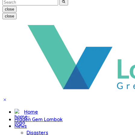
close
close
Home
Hidden Gem Lombok
News
Disasters