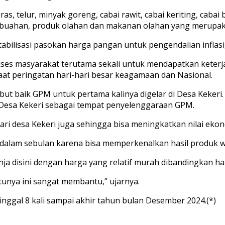
s, telur, minyak goreng, cabai rawit, cabai keriting, caba
 buahan, produk olahan dan makanan olahan yang merupaka
bilisasi pasokan harga pangan untuk pengendalian inflasi
ses masyarakat terutama sekali untuk mendapatkan keterja
at peringatan hari-hari besar keagamaan dan Nasional.
ambut baik GPM untuk pertama kalinya digelar di Desa Keke
Desa Kekeri sebagai tempat penyelenggaraan GPM.
dari desa Kekeri juga sehingga bisa meningkatkan nilai ekon
li dalam sebulan karena bisa memperkenalkan hasil produk w
nja disini dengan harga yang relatif murah dibandingkan ha
ntunya ini sangat membantu,” ujarnya.
inggal 8 kali sampai akhir tahun bulan Desember 2024.(*)