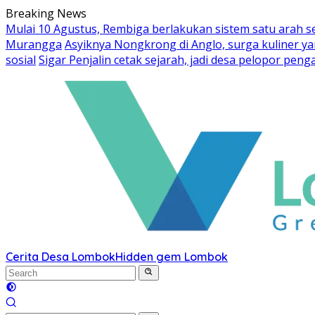
Skip
Breaking News
to
Mulai 10 Agustus, Rembiga berlakukan sistem satu arah 
content
Murangga
Asyiknya Nongkrong di Anglo, surga kuliner 
sosial
Sigar Penjalin cetak sejarah, jadi desa pelopor pe
Cerita Desa Lombok
Hidden gem Lombok