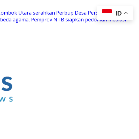
 Lombok Utara serahkan Perbup Desa Persiapan
ID
n beda agama, Pemprov NTB siapkan pedoman mediasi