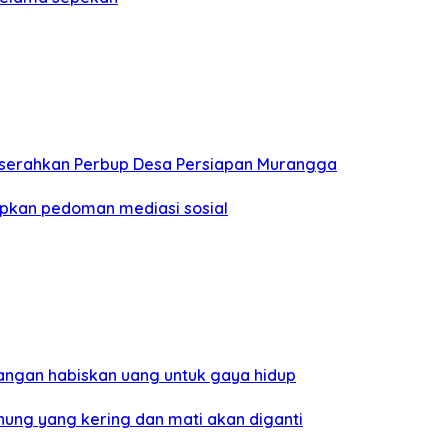
a serahkan Perbup Desa Persiapan Murangga
pkan pedoman mediasi sosial
angan habiskan uang untuk gaya hidup
nung yang kering dan mati akan diganti