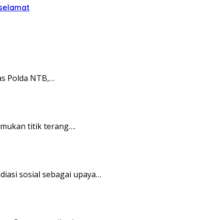
 selamat
as Polda NTB,…
ukan titik terang….
asi sosial sebagai upaya…