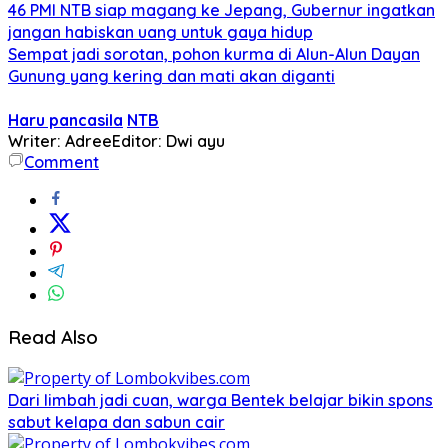
46 PMI NTB siap magang ke Jepang, Gubernur ingatkan
jangan habiskan uang untuk gaya hidup
Sempat jadi sorotan, pohon kurma di Alun-Alun Dayan
Gunung yang kering dan mati akan diganti
Haru pancasila
NTB
Writer: Adree
Editor: Dwi ayu
Comment
Read Also
Dari limbah jadi cuan, warga Bentek belajar bikin spons
sabut kelapa dan sabun cair