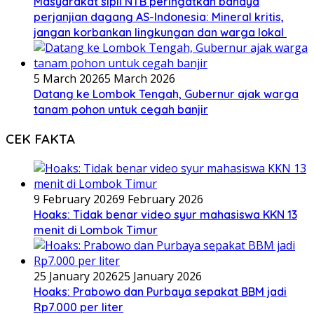
Masyarakat sipil NTB peringatkan bahaya
perjanjian dagang AS-Indonesia: Mineral kritis,
jangan korbankan lingkungan dan warga lokal
5 March 2026
5 March 2026
Datang ke Lombok Tengah, Gubernur ajak warga
tanam pohon untuk cegah banjir
CEK FAKTA
9 February 2026
9 February 2026
Hoaks: Tidak benar video syur mahasiswa KKN 13
menit di Lombok Timur
25 January 2026
25 January 2026
Hoaks: Prabowo dan Purbaya sepakat BBM jadi
Rp7.000 per liter