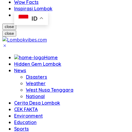
Wow Facts
Inspirasi Lombok
ID
close
close
Home
Hidden Gem Lombok
News
Disasters
Weather
West Nusa Tenggara
National
Cerita Desa Lombok
CEK FAKTA
Environment
Education
Sports