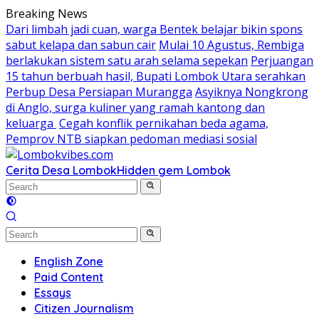
Skip
Breaking News
to
Dari limbah jadi cuan, warga Bentek belajar bikin spons
content
sabut kelapa dan sabun cair
Mulai 10 Agustus, Rembiga
berlakukan sistem satu arah selama sepekan
Perjuangan
15 tahun berbuah hasil, Bupati Lombok Utara serahkan
Perbup Desa Persiapan Murangga
Asyiknya Nongkrong
di Anglo, surga kuliner yang ramah kantong dan
keluarga
Cegah konflik pernikahan beda agama,
Pemprov NTB siapkan pedoman mediasi sosial
Cerita Desa Lombok
Hidden gem Lombok
English Zone
Paid Content
Essays
Citizen Journalism