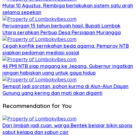
Mulai 10 Agustus, Rembiga berlakukan sistem satu arah
selama sepekan
Perjuangan 15 tahun berbuah hasil, Bupati Lombok
Utara serahkan Perbup Desa Persiapan Murangga
Cegah konflik pernikahan beda agama, Pemprov NTB
siapkan pedoman mediasi sosial
46 PMI NTB siap magang ke Jepang, Gubernur ingatkan
jangan habiskan uang untuk gaya hidup
Sempat jadi sorotan, pohon kurma di Alun-Alun Dayan
Gunung yang kering dan mati akan diganti
Recommendation for You
Dari limbah jadi cuan, warga Bentek belajar bikin spons
sabut kelapa dan sabun cair