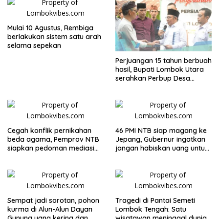
Mulai 10 Agustus, Rembiga
berlakukan sistem satu arah
selama sepekan
Perjuangan 15 tahun berbuah
hasil, Bupati Lombok Utara
serahkan Perbup Desa
Persiapan Murangga
Cegah konflik pernikahan
46 PMI NTB siap magang ke
beda agama, Pemprov NTB
Jepang, Gubernur ingatkan
siapkan pedoman mediasi
jangan habiskan uang untuk
sosial
gaya hidup
Sempat jadi sorotan, pohon
Tragedi di Pantai Semeti
kurma di Alun-Alun Dayan
Lombok Tengah: Satu
Gunung yang kering dan
wisatawan meninggal dunia