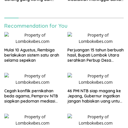
mati akan diganti
usai terjatuh dari tebing, tiga
rekannya selamat
Recommendation for You
Mulai 10 Agustus, Rembiga
Perjuangan 15 tahun berbuah
berlakukan sistem satu arah
hasil, Bupati Lombok Utara
selama sepekan
serahkan Perbup Desa
Persiapan Murangga
Cegah konflik pernikahan
46 PMI NTB siap magang ke
beda agama, Pemprov NTB
Jepang, Gubernur ingatkan
siapkan pedoman mediasi
jangan habiskan uang untuk
sosial
gaya hidup