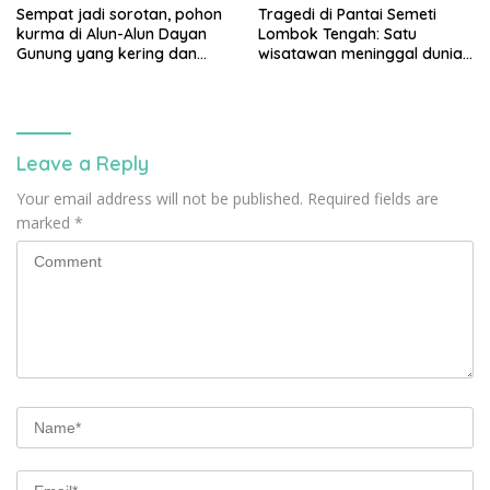
Sempat jadi sorotan, pohon
Tragedi di Pantai Semeti
kurma di Alun-Alun Dayan
Lombok Tengah: Satu
Gunung yang kering dan
wisatawan meninggal dunia
mati akan diganti
usai terjatuh dari tebing, tiga
rekannya selamat
Leave a Reply
Your email address will not be published.
Required fields are
marked
*