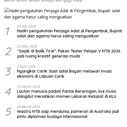
Berita terkini terkait budaya dan gaya hidup
1
29 July 2026
Hadiri pengukuhan Penjaga Adat di Pengembuk, Bupati:
adat dan agama harus saling menguatkan
2
20 May 2026
“Sajak di Balik Tirai”, Pekan Teater Pelajar V NTB 2026
jadi ruang kreatif generasi muda
3
5 April 2026
Nyangkar Carik: Saat adat Bayan melawan invasi
ekonomi di Labuan Carik
4
29 March 2026
Lautan manusia padati Pantai Beraringan, live music
dangdut meriahkan momen Lebaran Ketupat di KLU
5
26 March 2026
Wastra NTB siap mendunia, pameran di Australia jadi
pintu diplomasi budaya internasional