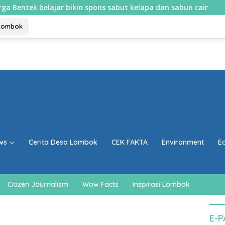
belajar bikin spons sabut kelapa dan sabun cair
Mulai 1
Lombok
ws
Cerita Desa Lombok
CEK FAKTA
Environment
E
Citizen Journalism
Wow Facts
Inspirasi Lombok
E-