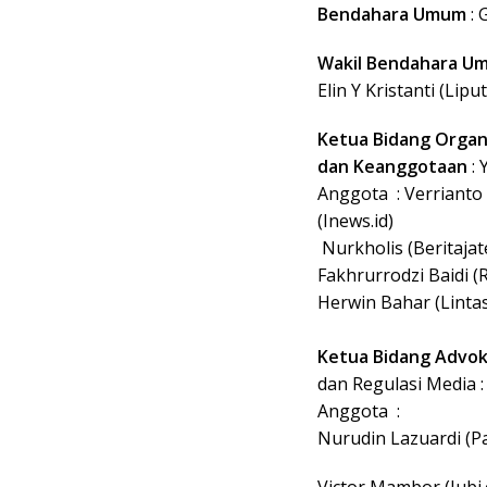
Bendahara Umum
: 
Wakil Bendahara U
Elin Y Kristanti (Lip
Ketua Bidang Organ
dan Keanggotaan
: 
Anggota : Verrianto
(Inews.id)
Nurkholis (Beritajat
Fakhrurrodzi Baidi (R
Herwin Bahar (Linta
Ketua Bidang Advok
dan Regulasi Media
Anggota :
Nurudin Lazuardi
Victor Mambor (Jubi