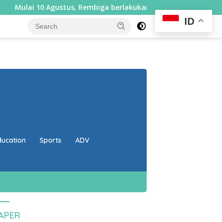
0 Agustus, Rembiga berlakukan sistem satu arah selama sepek
ID
close
ducation
Sports
ADV
PAPER