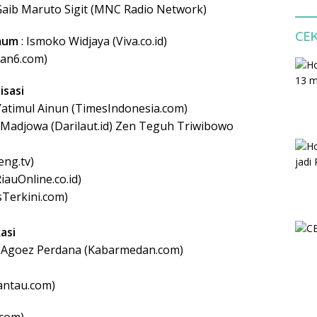
Gaib Maruto Sigit (MNC Radio Network)
CE
mum
: Ismoko Widjaya (Viva.co.id)
utan6.com)
isasi
Yatimul Ainun (TimesIndonesia.com)
 Madjowa (Darilaut.id) Zen Teguh Triwibowo
eng.tv)
iauOnline.co.id)
sTerkini.com)
asi
 : Agoez Perdana (Kabarmedan.com)
 (Pantau.com)
.com)