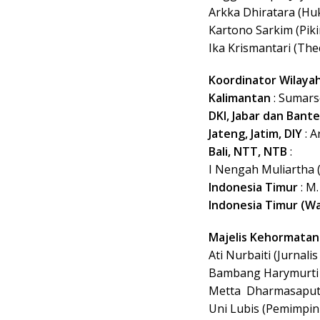
Arkka Dhiratara (H
Kartono Sarkim (Piki
Ika Krismantari (Th
Koordinator Wilaya
Kalimantan
: Sumars
DKI, Jabar dan Bant
Jateng, Jatim, DIY
: A
Bali, NTT, NTB
:
I Nengah Muliartha (
Indonesia Timur
: M.
Indonesia Timur (Wa
Majelis Kehormatan
Ati Nurbaiti (Jurnali
Bambang Harymurti 
Metta Dharmasaputr
Uni Lubis (Pemimpin