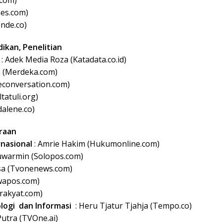
es.com)
onde.co)
dikan, Penelitian
n
: Adek Media Roza (Katadata.co.id)
n (Merdeka.com)
heconversation.com)
tatuli.org)
alene.co)
traan
nasional
: Amrie Hakim (Hukumonline.com)
min (Solopos.com)
sa (Tvonenews.com)
wapos.com)
 (Pikiran-rakyat.com)
logi dan Informasi
: Heru Tjatur Tjahja (Tempo.co)
Putra (TVOne.ai)