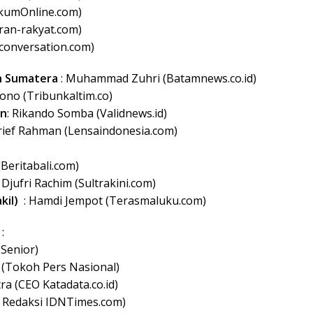
ukumOnline.com)
ran-rakyat.com)
econversation.com)
h Sumatera
: Muhammad Zuhri (Batamnews.co.id)
ono (Tribunkaltim.co)
en
: Rikando Somba (Validnews.id)
rief Rahman (Lensaindonesia.com)
Beritabali.com)
 Djufri Rachim (Sultrakini.com)
kil)
: Hamdi Jempot (Terasmaluku.com)
:
s Senior)
(Tokoh Pers Nasional)
a (CEO Katadata.co.id)
 Redaksi IDNTimes.com)