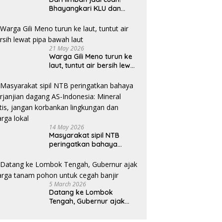
Bhayangkari KLU dan
mahasiswi Unram ciptakan
sabun ramah lingkungan
ECOSA 18UU
21 May 2026
Warga Gili Meno turun ke
laut, tuntut air bersih lewat
pipa bawah laut
14 May 2026
Masyarakat sipil NTB
peringatkan bahaya
perjanjian dagang AS-
Indonesia: Mineral kritis,
jangan korbankan
lingkungan dan warga
5 March 2026
lokal
Datang ke Lombok
Tengah, Gubernur ajak
warga tanam pohon untuk
cegah banjir