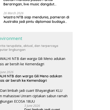
Beraringan, live music dangdut
meriahkan momen Lebaran Ketupat di
KLU
26 March 2026
Wastra NTB siap mendunia, pameran di
Australia jadi pintu diplomasi budaya
internasional
nvironment
rita terupdate, aktual, dan terpercaya
putar lingkungan
 June 2026
LHI NTB dan warga Gili Meno adukan
isis air bersih ke Kemendagri
3 June 2026
Dari limbah jadi cuan!