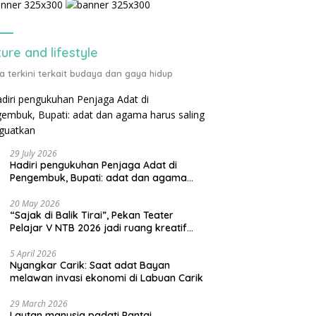
ture and lifestyle
ta terkini terkait budaya dan gaya hidup
29 July 2026
Hadiri pengukuhan Penjaga Adat di
Pengembuk, Bupati: adat dan agama
harus saling menguatkan
20 May 2026
“Sajak di Balik Tirai”, Pekan Teater
Pelajar V NTB 2026 jadi ruang kreatif
generasi muda
5 April 2026
Nyangkar Carik: Saat adat Bayan
melawan invasi ekonomi di Labuan Carik
29 March 2026
Lautan manusia padati Pantai