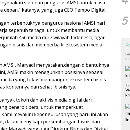
menyepakati susunan pengurus AMSI untuk masa
e depan,” katanya, yang juga CEO Tempo Digital.
5
gan terbentuknya pengurus nasional AMSI hari
bekerja sepenuh tenaga untuk membantu media
rjumlah 456 media di 27 wilayah Indonesia, agar
ngan bisnis dan memperbaiki ekosistem media
E
Be
se
en AMSI, Maryadi menyatakan,dengan dibentuknya
ini, AMSI makin meneguhkan posisinya sebagai
n media yang fokus membangun ekosistem bisnis
19
tas kontennya dan sehat bisnisnya.
WA
kr
nyak tokoh dan aktivis media digital dari
kang penerbit pers, untuk memperkuat
 Kami meyakini kepengurusan yang baru ini akan
ptif, dalam menyikapi perkembangan bisnis dan
ujar Maryadi yang juga Direktur Bisnis dan Digital