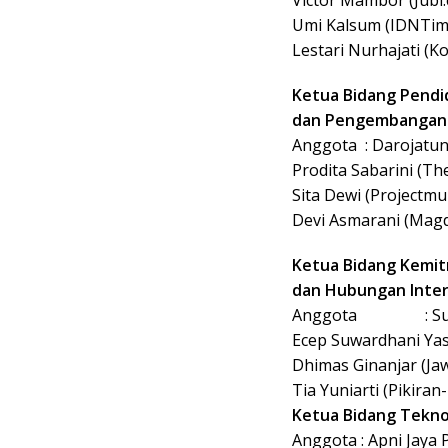
Umi Kalsum (IDNTim
Lestari Nurhajati (K
Ketua Bidang Pendi
dan Pengembanga
Anggota : Darojatu
Prodita Sabarini (T
Sita Dewi (Projectmul
Devi Asmarani (Magd
Ketua Bidang Kemi
dan Hubungan Inter
Anggota : Suwar
Ecep Suwardhani Ya
Dhimas Ginanjar (Ja
Tia Yuniarti
Ketua Bidang Tekno
Anggota : Apni Jaya 