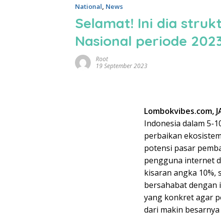
National
,
News
Selamat! Ini dia stru
Nasional periode 202
Root
19 September 2023
Lombokvibes.com, 
Indonesia dalam 5-1
perbaikan ekosistem i
potensi pasar pemb
pengguna internet d
kisaran angka 10%, 
bersahabat dengan i
yang konkret agar p
dari makin besarnya 