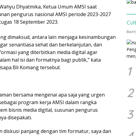
 Wahyu Dhyatmika, Ketua Umum AMSI saat
an pengurus nasional AMSI periode 2023-2027
tugas 18 September 2023.
Cul
Beri
ang dimaksud, antara lain menjaga kesinambungan
 agar senantiasa sehat dan berkelanjutan, dan
ormasi yang diterbitkan media digital agar
alam hal isi dan formatnya bagi publik,” kata
1
sapa Bli Komang tersebut.
2
man bersama mengenai apa saja yang urgen
sebagai program kerja AMSI dalam rangka
em bisnis media digital, susunan pengurus
3
ya disepakati.
an diskusi panjang dengan tim formatur, saya dan
4