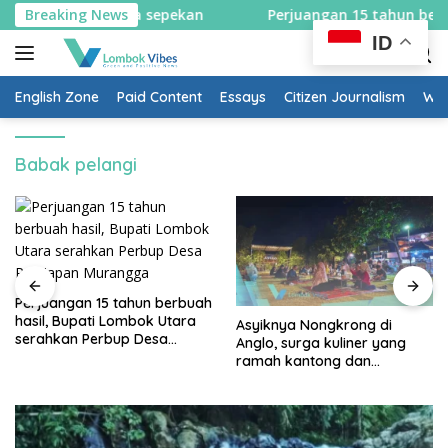
Skip
arah selama sepekan
Breaking News
Perjuangan 15 tahun berbuah has
to
ID
content
English Zone
Paid Content
Essays
Citizen Journalism
Wow
Babak pelangi
Perjuangan 15 tahun berbuah
hasil, Bupati Lombok Utara
Asyiknya Nongkrong di
serahkan Perbup Desa
Anglo, surga kuliner yang
Persiapan Murangga
ramah kantong dan
keluarga