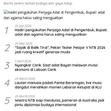
Berita terkini terkait budaya dan gaya hidup
1
29 July 2026
Hadiri pengukuhan Penjaga Adat di Pengembuk, Bupati:
adat dan agama harus saling menguatkan
2
20 May 2026
“Sajak di Balik Tirai”, Pekan Teater Pelajar V NTB 2026
jadi ruang kreatif generasi muda
3
5 April 2026
Nyangkar Carik: Saat adat Bayan melawan invasi
ekonomi di Labuan Carik
4
29 March 2026
Lautan manusia padati Pantai Beraringan, live music
dangdut meriahkan momen Lebaran Ketupat di KLU
5
26 March 2026
Wastra NTB siap mendunia, pameran di Australia jadi
pintu diplomasi budaya internasional