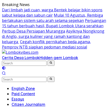
Skip
Breaking News
to
Dari limbah jadi cuan, warga Bentek belajar bikin spons
content
sabut kelapa dan sabun cair
Mulai 10 Agustus, Rembiga
berlakukan sistem satu arah selama sepekan
Perjuangan
15 tahun berbuah hasil, Bupati Lombok Utara serahkan
Perbup Desa Persiapan Murangga
Asyiknya Nongkrong
di Anglo, surga kuliner yang ramah kantong dan
keluarga
Cegah konflik pernikahan beda agama,
Pemprov NTB siapkan pedoman mediasi sosial
Cerita Desa Lombok
Hidden gem Lombok
English Zone
Paid Content
Essays
Citizen Journalism