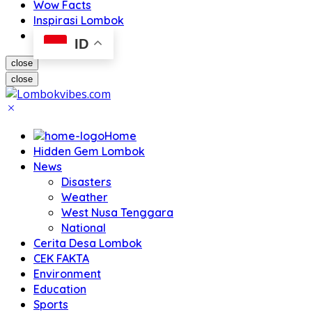
Wow Facts
Inspirasi Lombok
ID
close
close
Home
Hidden Gem Lombok
News
Disasters
Weather
West Nusa Tenggara
National
Cerita Desa Lombok
CEK FAKTA
Environment
Education
Sports