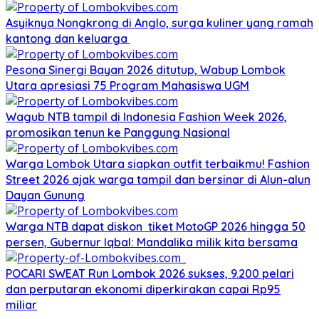
Asyiknya Nongkrong di Anglo, surga kuliner yang ramah
kantong dan keluarga
Pesona Sinergi Bayan 2026 ditutup, Wabup Lombok
Utara apresiasi 75 Program Mahasiswa UGM
Wagub NTB tampil di Indonesia Fashion Week 2026,
promosikan tenun ke Panggung Nasional
Warga Lombok Utara siapkan outfit terbaikmu! Fashion
Street 2026 ajak warga tampil dan bersinar di Alun-alun
Dayan Gunung
Warga NTB dapat diskon tiket MotoGP 2026 hingga 50
persen, Gubernur Iqbal: Mandalika milik kita bersama
POCARI SWEAT Run Lombok 2026 sukses, 9.200 pelari
dan perputaran ekonomi diperkirakan capai Rp95
miliar