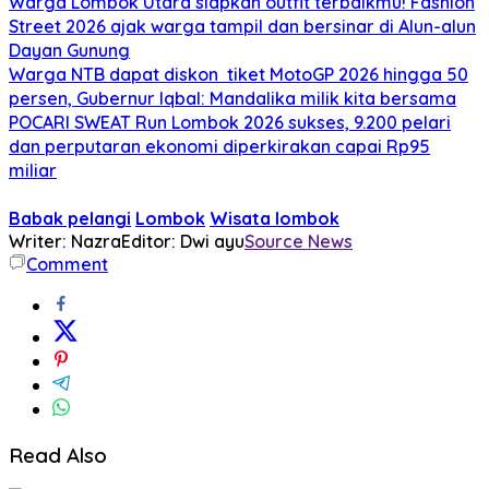
Warga Lombok Utara siapkan outfit terbaikmu! Fashion
Street 2026 ajak warga tampil dan bersinar di Alun-alun
Dayan Gunung
Warga NTB dapat diskon tiket MotoGP 2026 hingga 50
persen, Gubernur Iqbal: Mandalika milik kita bersama
POCARI SWEAT Run Lombok 2026 sukses, 9.200 pelari
dan perputaran ekonomi diperkirakan capai Rp95
miliar
Babak pelangi
Lombok
Wisata lombok
Writer: Nazra
Editor: Dwi ayu
Source News
Comment
Read Also